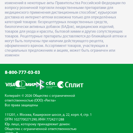
изменений в некоторые акты Правительства Российской Федерации по
вопросу розничной торговли лекарственными препаратами для
медицинского применения дистанционным способом", курьерская
доставка из интернет-аптеки возможна только для определённых
категорий товаров: безрецептурных лекарственных средств,
биологически активных добавок (БАДов), медицинских изделий,
товаров для ухода и красоты, бытовой химии и других сопутствующих
товаров. Рецептурные препараты доставляются до ближайшей аптеки и
могут быть получены при наличии действующего рецепта,
оформленного врачом. Ассортимент товаров, участвующих в
специальных предложениях и акциях, может быть ограничен или
изменен
8-800-777-03-03
Копирайт: © 2026 Общество с ограниченной
ответственностью (ООО) «Ригла»
Все права защищены
115201, г. Москва, Каширское шоссе, д. 22, корп. 4, стр. 1
ОГРН 1027700271290; ИНН 7724211288
Юр. лицо, которому принадлежит домен:
Общество с ограниченной ответственностью