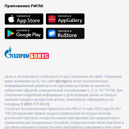
Приложение РИГЛА
Цены в аптеках могут отличаться от цен, указанных на сайте. Обращаем
ваше внимание на то, что сайт
spb.rigla.ru
носит исключительно
информационный характер и ни при каких условиях не является
публичной офертой, определяемой положениями п. 2 ст. 437 ГК РФ. Для
получения подробной информации о действующих ценах на товар и
наличии товара в конкретной аптеке, пожалуйста, обращайтесь по
телефону
8 (800) 777-03-03
Согласно постановлению Правительства РФ от 16 мая 2020 года № 697
"Об утверждении Правил выдачи разрешения на осуществление
розничной торговли лекарственными препаратами для медицинского
применения дистанционным способом, осуществления такой торговли и
доставки указанных лекарственных препаратов гражданам и внесении