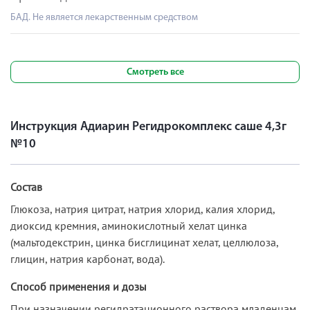
БАД. Не является лекарственным средством
Смотреть все
Инструкция Адиарин Регидрокомплекс саше 4,3г
№10
Состав
Глюкоза, натрия цитрат, натрия хлорид, калия хлорид,
диоксид кремния, аминокислотный хелат цинка
(мальтодекстрин, цинка бисглицинат хелат, целлюлоза,
глицин, натрия карбонат, вода).
Способ применения и дозы
При назначении регидратационного раствора младенцам