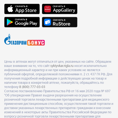
Цены в аптеках могут отличаться от цен, указанных на сайте. Обращаем
ваше внимание на то, что сайт
syktyvkar.rigla.ru
носит исключительно
информационный характер и ни при каких условиях не является
публичной офертой, определяемой положениями п. 2 ст. 437 ГК РФ. Для
получения подробной информации о действующих ценах на товар и
наличии товара в конкретной аптеке, пожалуйста, обращайтесь по
телефону
8 (800) 777-03-03
Согласно постановлению Правительства РФ от 16 мая 2020 года № 697
"Об утверждении Правил выдачи разрешения на осуществление
розничной торговли лекарственными препаратами для медицинского
применения дистанционным способом, осуществления такой торговли и
доставки указанных лекарственных препаратов гражданам и внесении
изменений в некоторые акты Правительства Российской Федерации по
вопросу розничной торговли лекарственными препаратами для