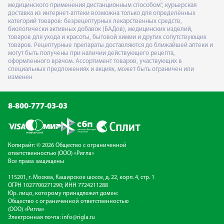
медицинского применения дистанционным способом", курьерская
доставка из интернет-аптеки возможна только для определённых
категорий товаров: безрецептурных лекарственных средств,
биологически активных добавок (БАДов), медицинских изделий,
товаров для ухода и красоты, бытовой химии и других сопутствующих
товаров. Рецептурные препараты доставляются до ближайшей аптеки и
могут быть получены при наличии действующего рецепта,
оформленного врачом. Ассортимент товаров, участвующих в
специальных предложениях и акциях, может быть ограничен или
изменен
8-800-777-03-03
Копирайт: © 2026 Общество с ограниченной
ответственностью (ООО) «Ригла»
Все права защищены
115201, г. Москва, Каширское шоссе, д. 22, корп. 4, стр. 1
ОГРН 1027700271290; ИНН 7724211288
Юр. лицо, которому принадлежит домен:
Общество с ограниченной ответственностью
(ООО) «Ригла»
Электронная почта:
info@rigla.ru