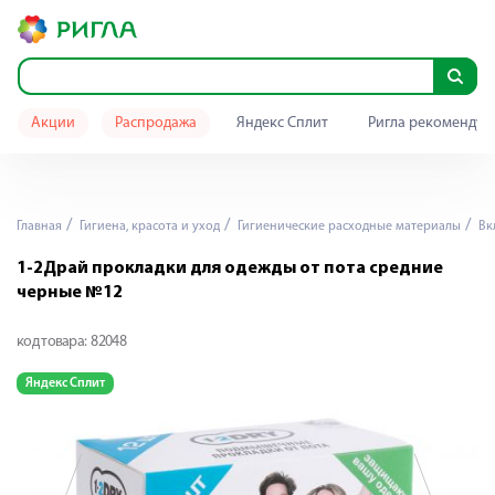
Акции
Распродажа
Яндекс Сплит
Ригла рекомендуе
Главная
Гигиена, красота и уход
Гигиенические расходные материалы
Вк
1-2Драй прокладки для одежды от пота средние
черные №12
код товара:
82048
Яндекс Сплит
Я