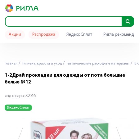
Акции
Распродажа
Яндекс Сплит
Ригла рекомендуе
Главная
Гигиена, красота и уход
Гигиенические расходные материалы
Вк
1-2Драй прокладки для одежды от пота большие
белые №12
код товара:
82046
Яндекс Сплит
Я