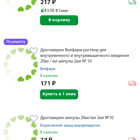
217
₽
4 ×
55
В Сплит
В корзину
По рецепту
Дротаверин Велфарм раствор для
внутревенного и внутримышечного введения
20мг / мл ампулы 2мл № 10
Велфарм
В наличии
171
₽
Купить в 1 клик
Дротаверин ампулы 20мг/мл 2мл №10
Борисовский завод мед.препаратов
В наличии