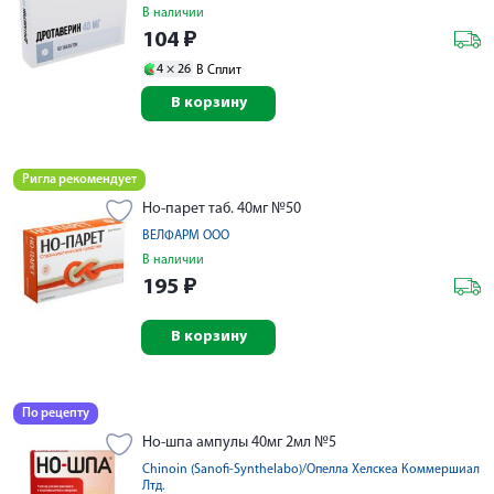
В наличии
104
₽
4 ×
26
В Сплит
В корзину
Ригла рекомендует
Но-парет таб. 40мг №50
ВЕЛФАРМ ООО
В наличии
195
₽
В корзину
По рецепту
Но-шпа ампулы 40мг 2мл №5
Chinoin (Sanofi-Synthelabo)/Опелла Хелскеа Коммершиал
Лтд.