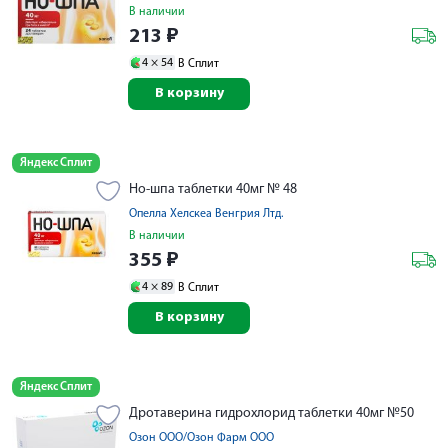
В наличии
213
₽
4 ×
54
В Сплит
В корзину
Яндекс Сплит
Но-шпа таблетки 40мг № 48
Опелла Хелскеа Венгрия Лтд.
В наличии
355
₽
4 ×
89
В Сплит
В корзину
Яндекс Сплит
Дротаверина гидрохлорид таблетки 40мг №50
Озон ООО/Озон Фарм ООО