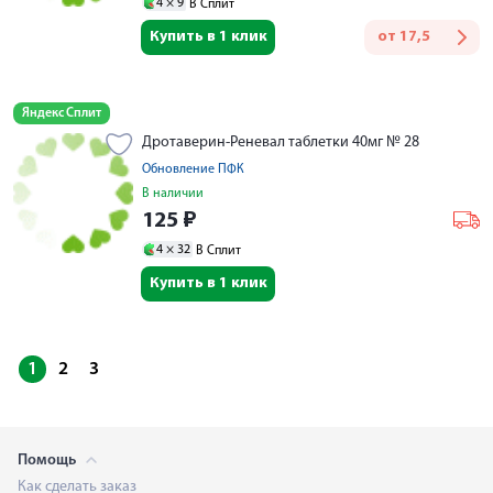
4 ×
9
В Сплит
Купить в 1 клик
от
17,5
Яндекс Сплит
Дротаверин-Реневал таблетки 40мг № 28
Обновление ПФК
В наличии
125
₽
4 ×
32
В Сплит
Купить в 1 клик
1
2
3
Помощь
Как сделать заказ