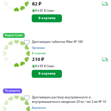
82
₽
4 ×
21
В Сплит
В корзину
Яндекс Сплит
Дротаверин таблетки 40мг № 100
Органика
В наличии
210
₽
4 ×
53
В Сплит
В корзину
По рецепту
Дротаверин раствор внутревенного и
внутримышечного введения 20 мг / мл 2 мл № 10
Биосинтез