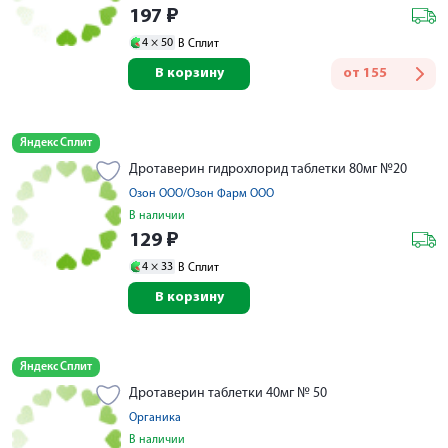
197
₽
4 ×
50
В Сплит
В корзину
от
155
Яндекс Сплит
Дротаверин гидрохлорид таблетки 80мг №20
Озон ООО/Озон Фарм ООО
В наличии
129
₽
4 ×
33
В Сплит
В корзину
Яндекс Сплит
Дротаверин таблетки 40мг № 50
Органика
В наличии