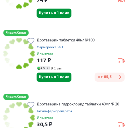
74
₽
Купить в 1 клик
Яндекс Сплит
Дротаверин таблетки 40мг №100
Фармпроект ЗАО
В наличии
117
₽
4 ×
30
В Сплит
Купить в 1 клик
от
85,5
Яндекс Сплит
Дротаверина гидрохлорид таблетки 40мг № 20
Татхимфармпрепараты
В наличии
30,5
₽