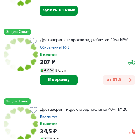
Купить в 1 клик
Яндекс Сплит
Дротаверина гидрохлорид таблетки 40мг №56
Обновление ПФК
В наличии
207
₽
4 ×
52
В Сплит
В корзину
от
81,5
Яндекс Сплит
Дротаверин гидрохлорид таблетки 40мг № 20
Биосинтез
В наличии
34,5
₽