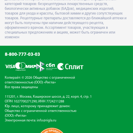
категорий товаров: безрецептурных лекарственных средств,
биологически активных добавок (БАДов), медицинских изделий,
товаров для ухода и красоты, бытовой химии и других сопутствующих
товаров. Рецептурные препараты доставляются до ближайшей аптеки и
могут быть получены при наличии действующего рецепта,
оформленного врачом. Ассортимент товаров, участвующих в
специальных предложениях и акциях, может быть ограничен или
изменен
8-800-777-03-03
Копирайт: © 2026 Общество с ограниченной
ответственностью (ООО) «Ригла»
Все права защищены
115201, г. Москва, Каширское шоссе, д. 22, корп. 4, стр. 1
ОГРН 1027700271290; ИНН 7724211288
Юр. лицо, которому принадлежит домен:
Общество с ограниченной ответственностью
(ООО) «Ригла»
Электронная почта:
info@rigla.ru