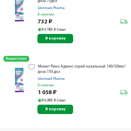
доза 75доз
Glenmark Pharma
В наличии
732
₽
4 ×
183
В Сплит
В корзину
Яндекс Сплит
Момат Рино Адванс спрей назальный 140/50мкг/
доза 150 доз
Glenmark Pharma
В наличии
1 058
₽
4 ×
265
В Сплит
В корзину