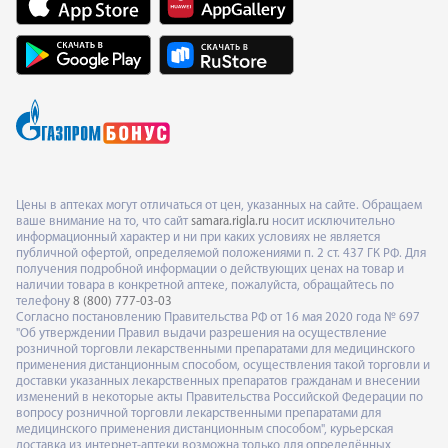
Цены в аптеках могут отличаться от цен, указанных на сайте. Обращаем
ваше внимание на то, что сайт
samara.rigla.ru
носит исключительно
информационный характер и ни при каких условиях не является
публичной офертой, определяемой положениями п. 2 ст. 437 ГК РФ. Для
получения подробной информации о действующих ценах на товар и
наличии товара в конкретной аптеке, пожалуйста, обращайтесь по
телефону
8 (800) 777-03-03
Согласно постановлению Правительства РФ от 16 мая 2020 года № 697
"Об утверждении Правил выдачи разрешения на осуществление
розничной торговли лекарственными препаратами для медицинского
применения дистанционным способом, осуществления такой торговли и
доставки указанных лекарственных препаратов гражданам и внесении
изменений в некоторые акты Правительства Российской Федерации по
вопросу розничной торговли лекарственными препаратами для
медицинского применения дистанционным способом", курьерская
доставка из интернет-аптеки возможна только для определённых