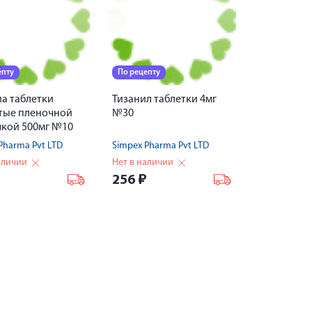
епту
По рецепту
а таблетки
Тизанил таблетки 4мг
тые пленочной
№30
кой 500мг №10
Pharma Pvt LTD
Simpex Pharma Pvt LTD
аличии
Нет в наличии
₽
256
₽