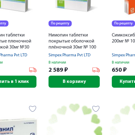
епту
По рецепту
По рецепту
ин таблетки
Нимопин таблетки
Симкоксиб
тые пленочной
покрытые оболочкой
200мг № 10
кой 30мг №30
плёночной 30мг № 100
Pharma Pvt LTD
Simpex Pharma Pvt LTD
Simpex Phar
ии
В наличии
В наличии
₽
2 589
₽
650
₽
пить в 1 клик
В корзину
Купить