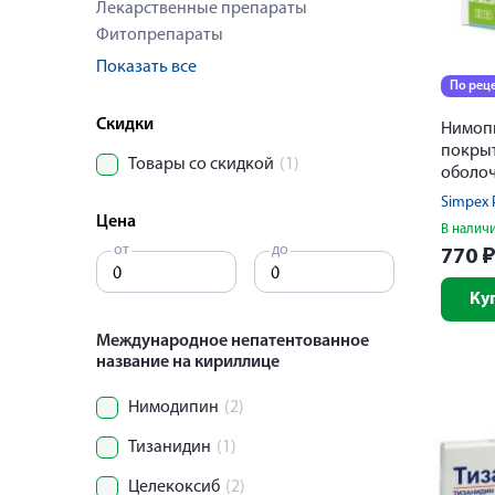
Лекарственные препараты
Фитопрепараты
Показать все
По рец
Скидки
Нимоп
покры
Товары со скидкой
(1)
оболоч
Simpex 
Цена
В налич
от
до
770
Ку
Международное непатентованное
название на кириллице
Нимодипин
(2)
Тизанидин
(1)
Целекоксиб
(2)