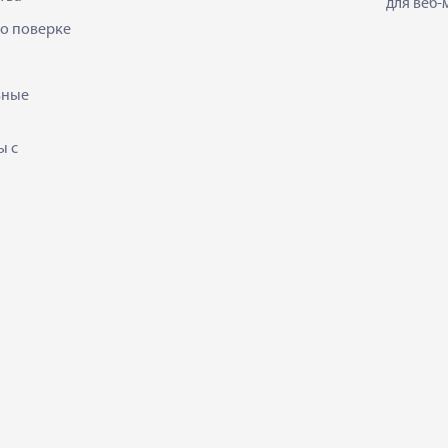
для веб-
 о поверке
ьные
ы с