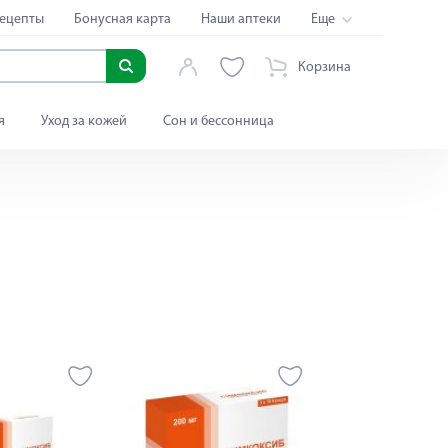
ецепты
Бонусная карта
Наши аптеки
Еще
Корзина
я
Уход за кожей
Сон и бессонница