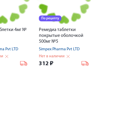
По рецепту
блетки 4мг №
Ремедиа таблетки
покрытые оболочкой
500мг №5
ma Pvt LTD
Simpex Pharma Pvt LTD
ии
Нет в наличии
312
₽