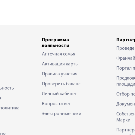
Программа
Партне
лояльности
Проведе
Аптечная семья
Франчай
Активация карты
Портал 
Правила участия
Предлож
Проверить баланс
площади
ьность
Личный кабинет
Отбор п
в
Вопрос-ответ
Докумен
политика
Электронные чеки
Собстве
е
Марки
Партнер
тва