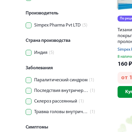
Производитель
По рец
Simpex Pharma Pvt LTD
(5)
Тизани
покры
Страна производства
проло
действ
Simpex 
Индия
(5)
В налич
160
Заболевания
от
Паралитический синдром
(1)
Последствия внутричерепной травмы
(1)
Ку
Склероз рассеянный
(1)
Травма головы внутричерепная
(1)
Симптомы