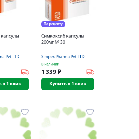
По рецепту
 капсулы
Симкоксиб капсулы
200мг № 30
ma Pvt LTD
Simpex Pharma Pvt LTD
В наличии
1 339
₽
 в 1 клик
Купить в 1 клик