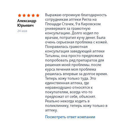
Выражаю огромную благодарность
сотрудникам аптеки Ригла на
Александр
Площади Стачек, 9 в Кировском
Юрьевич
универмаге за грамотную
24 мая
консультацию. Долго ходил по
врачам, потратил кучу денег. Была
очень серьезная проблема с кожей.
Понравилась грамотная
консультация заведующей аптеки
Татьяны, она просто предложила
попробовать ряд препаратов для
решения моей проблемы. после
курса лечения моя проблема
решилась впервые за долгое время.
Теперь хожу только туда. Это
единственная аптека, где
неравнодушно относятся к
покупателям, всегда что-то
предложат от себя, объяснят.
Реально некогда ходить в
поликлинику, теперь хожу только в
аптеку.
Посмотреть ответ компании