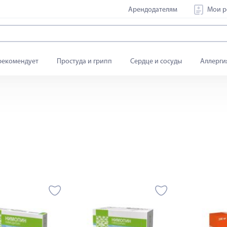
Арендодателям
Мои р
рекомендует
Простуда и грипп
Сердце и сосуды
Аллерги