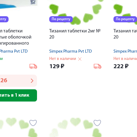
епту
По рецепту
По рецепту
л таблетки
Тизанил таблетки 2мг №
Тизанил та
тые оболочкой
20
20
нгированного
ия 2мг № 30
Pharma Pvt LTD
Simpex Pharma Pvt LTD
Simpex Phar
Нет в наличии
Нет в налич
ии
₽
129
₽
222
₽
126
пить в 1 клик