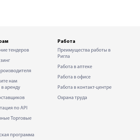
рам
Работа
ние тендеров
Преимущества работы в
Ригла
зинг
Работа в аптеке
производителя
Работа в офисе
ите нам
 в аренду
Работа в контакт-центре
оставщиков
Охрана труда
тация по API
нные Торговые
ская программа