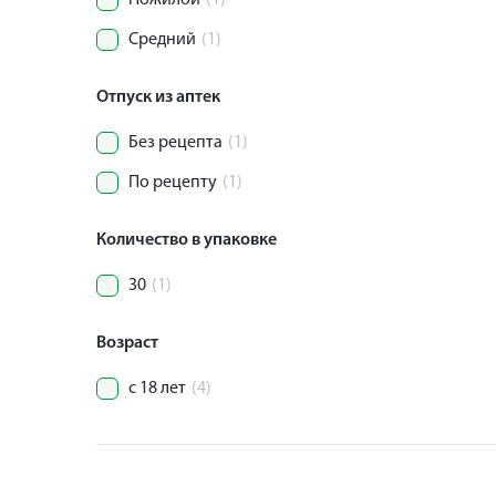
Пожилой
(1)
Средний
(1)
Отпуск из аптек
Без рецепта
(1)
По рецепту
(1)
Количество в упаковке
30
(1)
Возраст
с 18 лет
(4)