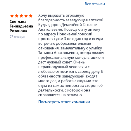
Все отзывы
Хочу выразить огромную
благодарность заведующая аптекой
Светлана
Будь здоров Деменёвой Татьяне
Геннадьевна
Анатольевне. Посещаю эту аптеку
Розанова
по адресу Новоизмайловский
27 января
проспект дом 3 не один год и всегда
встречаю доброжелательные
отношения, замечательную улыбку
Татьяны Анатольевны, всегда окажет
профессиональную консультацию и
даст нужный совет. Очень
неравнодушный человек и с
любовью относится к своему делу. В
обязанности заведующей входят
много дел, а работа с людьми-это
одна из самых непростых сторон её
деятельности, с которой она
справляется на отлично
Посмотреть ответ компании