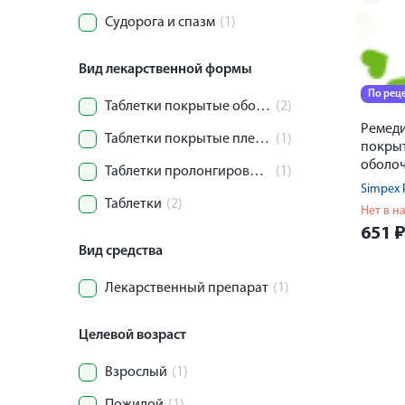
Судорога и спазм
(1)
Вид лекарственной формы
По рец
Таблетки покрытые оболочкой
(2)
Ремеди
Таблетки покрытые пленочной оболочкой
(1)
покры
оболоч
Таблетки пролонгированного действия
(1)
Simpex 
Таблетки
(2)
Нет в н
651
Вид средства
Лекарственный препарат
(1)
Целевой возраст
Взрослый
(1)