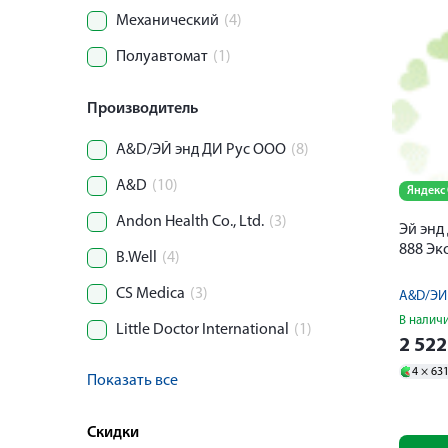
Механический
(4)
Полуавтомат
(1)
Производитель
A&D/ЭЙ энд ДИ Рус ООО
(8)
A&D
(10)
Яндекс
Andon Health Co., Ltd.
(3)
Эй энд
888 Эк
B.Well
(4)
CS Medica
(3)
A&D/ЭЙ
В налич
Little Doctor International
(1)
2 52
4 ×
63
Показать все
Скидки