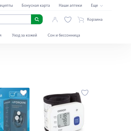
ецепты
Бонусная карта
Наши аптеки
Еще
Корзина
я
Уход за кожей
Сон и бессонница