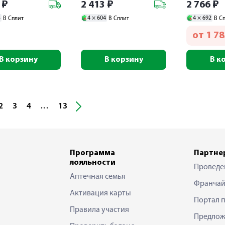
0
₽
2 413
₽
2 766
₽
3
4 ×
604
4 ×
692
В Сплит
В Сплит
В С
от
1 7
В корзину
В корзину
В к
2
3
4
13
...
Программа
Партне
лояльности
Проведе
Аптечная семья
Франчай
Активация карты
Портал 
Правила участия
Предлож