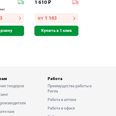
1 610
₽
плит
83
от
1 163
орзину
Купить в 1 клик
рам
Работа
ние тендеров
Преимущества работы в
Ригла
зинг
Работа в аптеке
производителя
Работа в офисе
ите нам