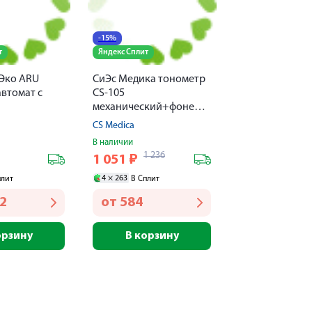
-15%
т
Яндекс Сплит
Эко ARU
СиЭс Медика тонометр
втомат с
CS-105
механический+фонендоскоп
CS Medica
В наличии
1 236
1 051
₽
4 ×
263
плит
В Сплит
72
от
584
орзину
В корзину