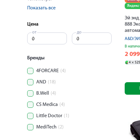
Яндекс
Показать все
Эй энд
Цена
888 Эк
автом
от
до
A&D/ЭЙ
В налич
2 09
Бренды
4 ×
52
4FORCARE
(4)
AND
(18)
B.Well
(4)
CS Medica
(4)
Little Doctor
(1)
MediTech
(2)