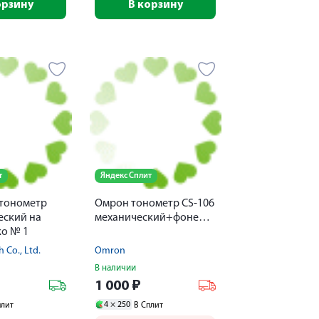
орзину
В корзину
т
Яндекс Сплит
тонометр
Омрон тонометр СS-106
еский на
механический+фонендоскоп
ко № 1
 Co., Ltd.
Omron
В наличии
1 000
₽
4 ×
250
плит
В Сплит