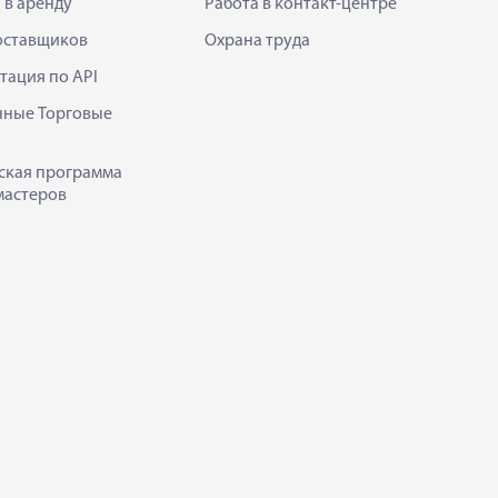
 в аренду
Работа в контакт-центре
оставщиков
Охрана труда
тация по API
нные Торговые
ская программа
мастеров