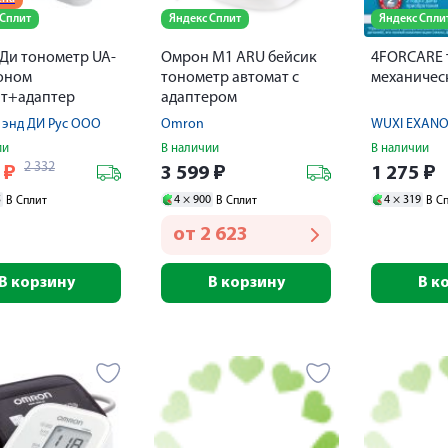
 Сплит
Яндекс Сплит
Яндекс Спли
 Ди тонометр UA-
Омрон М1 АRU бейсик
4FORCARE 
оном
тонометр автомат с
механичес
ат+адаптер
адаптером
 энд ДИ Рус ООО
Omron
ии
В наличии
В наличии
2 332
9
₽
3 599
₽
1 275
₽
5
4 ×
900
4 ×
319
В Сплит
В Сплит
В С
от
2 623
В корзину
В корзину
В к