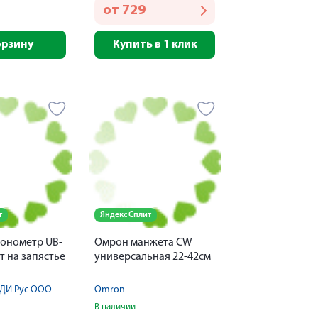
от
729
орзину
Купить в 1 клик
т
Яндекс Сплит
тонометр UB-
Омрон манжета CW
т на запястье
универсальная 22-42см
 ДИ Рус ООО
Omron
В наличии