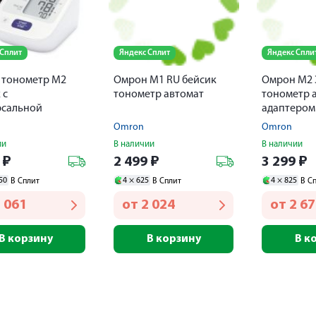
 Сплит
Яндекс Сплит
Яндекс Спли
 тонометр M2
Омрон M1 RU бейсик
Омрон M2 
 с
тонометр автомат
тонометр а
рсальной
адаптером
той+адаптер
Omron
Omron
121
ии
В наличии
В наличии
9
₽
2 499
₽
3 299
₽
50
4 ×
625
4 ×
825
В Сплит
В Сплит
В С
 061
от
2 024
от
2 6
В корзину
В корзину
В к