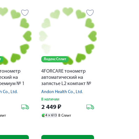
т
Яндекс Сплит
тонометр
4FORCARE тонометр
еский на
автоматический на
премиум № 1
запястье L2 компакт №
1
 Co., Ltd.
Andon Health Co., Ltd.
В наличии
2 449
₽
4 ×
613
плит
В Сплит