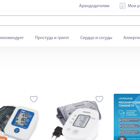
Арендодателям
Мои р
рекомендует
Простуда и грипп
Сердце и сосуды
Аллерги
ена