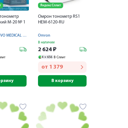
т
Яндекс Сплит
тонометр
Омрон тонометр RS1
кий М-20 № 1
НEM-6120-RU
WUXI EXANOVO MEDICAL INSTRUMENT CO.,LTD
Omron
В наличии
2 624
₽
4 ×
656
плит
В Сплит
от
1 379
орзину
В корзину