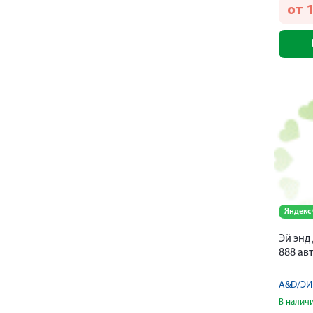
от
1
Яндекс
Эй энд
888 ав
A&D/ЭЙ
В налич