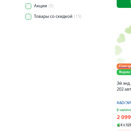
Акции
(5)
Товары со скидкой
(15)
Стоп-ц
Яндекс
Эй энд
202 ав
A&D/ЭЙ
В налич
2 09
4 ×
52