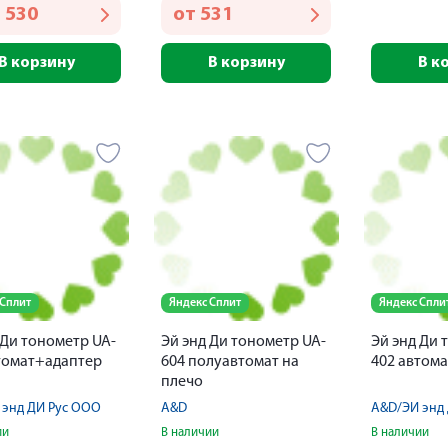
 530
от
531
В корзину
В корзину
В к
 Сплит
Яндекс Сплит
Яндекс Спли
 Ди тонометр UA-
Эй энд Ди тонометр UA-
Эй энд Ди 
томат+адаптер
604 полуавтомат на
402 автома
плечо
 энд ДИ Рус ООО
A&D
A&D/ЭЙ энд
ии
В наличии
В наличии