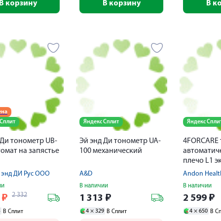
В корзину
В корзину
В к
ена
 Сплит
Яндекс Сплит
Яндекс Спли
 Ди тонометр UB-
Эй энд Ди тонометр UA-
4FORCARE 
томат на запястье
100 механический
автоматич
плечо L1 э
 энд ДИ Рус ООО
A&D
Andon Health
ии
В наличии
В наличии
2 332
9
₽
1 313
₽
2 599
₽
5
4 ×
329
4 ×
650
В Сплит
В Сплит
В С