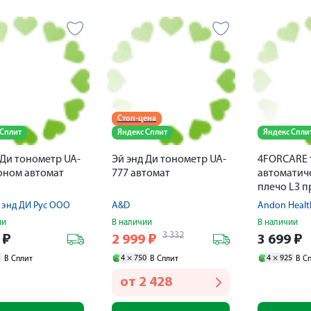
Стоп-цена
 Сплит
Яндекс Сплит
Яндекс Спли
 Ди тонометр UA-
Эй энд Ди тонометр UA-
4FORCARE 
оном автомат
777 автомат
автоматич
плечо L3 
 энд ДИ Рус ООО
A&D
Andon Health
ии
В наличии
В наличии
3 332
2
₽
2 999
₽
3 699
₽
1
4 ×
750
4 ×
925
В Сплит
В Сплит
В С
от
2 428