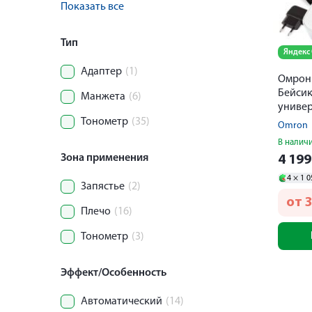
Показать все
Тип
Яндекс
Адаптер
(1)
Омрон
Бейсик
Манжета
(6)
униве
манже
Тонометр
(35)
Omron
HEM 7
В налич
Зона применения
4 19
4 ×
1 0
Запястье
(2)
от
3
Плечо
(16)
Тонометр
(3)
Эффект/Особенность
Автоматический
(14)