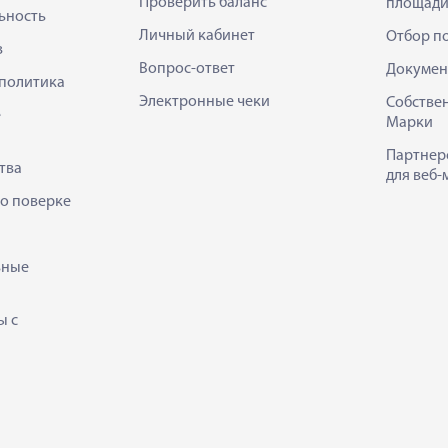
Проверить баланс
площади
ьность
Личный кабинет
Отбор п
в
Вопрос-ответ
Докумен
политика
Электронные чеки
Собстве
е
Марки
Партнер
тва
для веб-
 о поверке
ьные
ы с