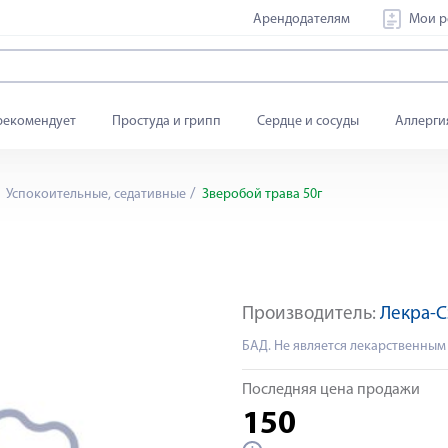
Арендодателям
Мои р
рекомендует
Простуда и грипп
Сердце и сосуды
Аллерги
Успокоительные, седативные
Зверобой трава 50г
Производитель:
Лекра-
БАД. Не является лекарственным
Последняя цена продажи
150