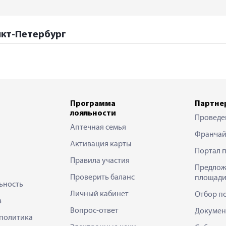
анкт-Петербург
Программа
Партне
лояльности
Проведе
Аптечная семья
Франчай
Активация карты
Портал 
Правила участия
Предлож
Проверить баланс
площади
ьность
Личный кабинет
Отбор п
в
Вопрос-ответ
Докумен
политика