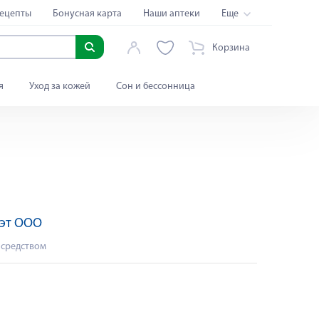
ецепты
Бонусная карта
Наши аптеки
Еще
Корзина
я
Уход за кожей
Сон и бессонница
Сэт ООО
 средством