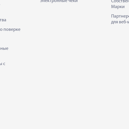
Электронные чеки
Собстве
е
Марки
Партнер
тва
для веб-
 о поверке
ьные
ы с