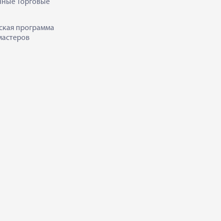
нные Торговые
ская программа
мастеров