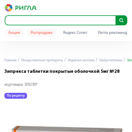
Акции
Распродажа
Яндекс Сплит
Ригла рекомендуе
Главная
Лекарственные препараты
Нервная система
Нейролептики
Зип
Зипрекса таблетки покрытые оболочкой 5мг №28
код товара:
3032397
По рецепту