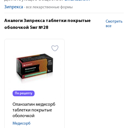
Зипрекса
- все лекарственные формы
Аналоги Зипрекса таблетки покрытые
Смотреть
все
оболочкой 5мг №28
По рецепту
Оланзапин медисорб
таблетки покрытые
оболочкой
пленочной 5мг № 28
Медисорб