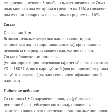
ежедневно в течение 8 дней) вызывает увеличение Cmax
оланзапина в плазме крови в среднем на 16% и снижение
плазменного клиренса оланзапина в среднем на 16%.
Состав
Оланзапин 5 мг
Вспомогательные вещества: лактозы моногидрат,
гипролоза (гидроксипропилцеллюлоза), кросповидон,
целлюлоза микрокристаллическая, магния стеарат.
Состав оболочки: гипромеллоза
(метилгидроксипропилцеллюлоза), смесь белого красителя
YS-1-18027-A, воск карнаубский (для полировки), чернила
голубые пищевые (для нанесения идентификационной
надписи).
Побочное действие
Со стороны ЦНС: нарушение походки (у больных с
деменцией альцгеймеровского типа), сонливость,
акатизия, головокружение; редко - судорожные припадки,