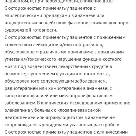
пациентом, и, при необходимости, снижение дозы.
С осторожностью применять у пациентов с
эпилептическими припадками в анамнезе или
подверженных воздействию факторов, снижающих порог
судорожной готовности.
С осторожностью применять у пациентов с пониженным
количеством лейкоцитов и/или нейтрофилов,
обусловленным различными причинами; с признаками
угнетения/токсического нарушения функции костного
мозга под воздействием лекарственных средств в
анамнезе; с угнетением функции костного мозга,
обусловленного сопутствующим заболеванием,
радиотерапией или химиотерапией в анамнезе; с
гиперэозинофилией или миелопролиферативным
заболеванием. В клинических исследованиях применение
оланзапина у больных с клозапинзависимой
нейтропенией или агранулоцитозом в анамнезе не
сопровождалось рецидивами указанных расстройств.
С осторожностью применять у пациентов с клиническими