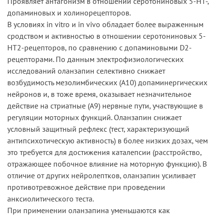
Проявляет антагонизм в отношении серотониновых 5-НТ-,
допаминовых и холинорецепторов.
В условиях in vitro и in vivo обладает более выраженным
сродством и активностью в отношении серотониновых 5-
НТ2-рецепторов, по сравнению с допаминовыми D2-
рецепторами. По данным электрофизиологических
исследований оланзапин селективно снижает
возбудимость мезолимбических (А10) допаминергических
нейронов и, в тоже время, оказывает незначительное
действие на стриатные (А9) нервные пути, участвующие в
регуляции моторных функций. Оланзапин снижает
условный защитный рефлекс (тест, характеризующий
антипсихотическую активность) в более низких дозах, чем
это требуется для достижения каталепсии (расстройство,
отражающее побочное влияние на моторную функцию). В
отличие от других нейролептков, оланзапин усиливает
противотревожное действие при проведении
анксиолитического теста.
При применении оланзапина уменьшаются как