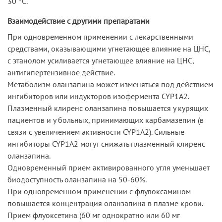
30 °C.
Взаимодействие с другими препаратами
При одновременном применении с лекарственными
средствами, оказывающими угнетающее влияние на ЦНС,
с этанолом усиливается угнетающее влияние на ЦНС,
антигипертензивное действие.
Метаболизм оланзапина может изменяться под действием
ингибиторов или индукторов изофермента CYP1A2.
Плазменный клиренс оланзапина повышается у курящих
пациентов и у больных, принимающих карбамазепин (в
связи с увеличением активности CYP1A2). Сильные
ингибиторы CYP1A2 могут снижать плазменный клиренс
оланзапина.
Одновременный прием активированного угля уменьшает
биодоступность оланзапина на 50-60%.
При одновременном применении с флувоксамином
повышается концентрация оланзапина в плазме крови.
Прием флуоксетина (60 мг однократно или 60 мг