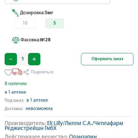
Дозировка:
5мг
10
5
Фасовка:
№28
Оформить заказ
Поделиться
В наличии
в 1 аптеке
в 1 аптеке
Под заказ:
невозможна
Доставка:
Производитель:
Eli Lilly/Лилли С.А./Чеплафарм
Реджистрейшн ГмбХ
Действующее вещество:
Оланзапин