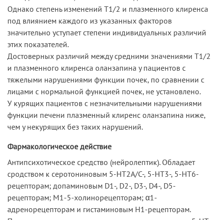
Однако степень изменений T1/2 и плазменного клиренса
под влиянием каждого из указанных факторов
значительно уступает степени индивидуальных различий
этих показателей.
Достоверных различий между средними значениями T1/2
и плазменного клиренса оланзапина у пациентов с
тяжелыми нарушениями функции почек, по сравнении с
лицами с нормальной функцией почек, не установлено.
У курящих пациентов с незначительными нарушениями
функции печени плазменный клиренс оланзапина ниже,
чем у некурящих без таких нарушений.
Фармакологическое действие
Антипсихотическое средство (нейролептик). Обладает
сродством к серотониновым 5-НТ2A/C-, 5-НТ3-, 5-НТ6-
рецепторам; допаминовым D1-, D2-, D3-, D4-, D5-
рецепторам; M1-5-холинорецепторам; α1-
адренорецепторам и гистаминовым H1-рецепторам.