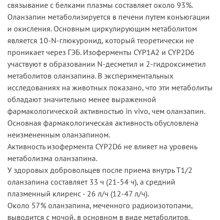
связывание с белками плазмы составляет около 93%.
Оланзапин метаболизируется в печени путем конъюгации
и окисления. Основным циркулирующим метаболитом
является 10-N-глюкуронид, который теоретически не
проникает через ГЭБ. Изоферменты CYP1A2 и CYP2D6
участвуют в образовании N-десметил и 2-гидроксиметил
метаболитов оланзапина. В экспериментальных
исследованиях на животных показано, что эти метаболиты
обладают значительно менее выраженной
фармакологической активностью in vivo, чем оланзапин.
Основная фармакологическая активность обусловлена
неизмененным оланзапином.
Активность изофермента CYP2D6 не влияет на уровень
метаболизма оланзапина.
У здоровых добровольцев после приема внутрь T1/2
оланзапина составляет 33 ч (21-54 ч), а средний
плазменный клиренс - 26 л/ч (12-47 л/ч).
Около 57% оланзапина, меченного радиоизотопами,
выводится с мочой, в основном в виде метаболитов.