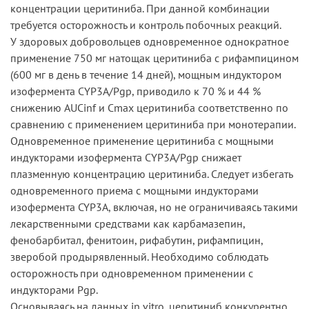
концентрации церитиниба. При данной комбинации
требуется осторожность и контроль побочных реакций.
У здоровых добровольцев одновременное однократное
применение 750 мг натощак церитиниба с рифампицином
(600 мг в день в течение 14 дней), мощным индуктором
изофермента СYР3А/Рgp, приводило к 70 % и 44 %
снижению AUCinf и Cmax церитиниба соответственно по
сравнению с применением церитиниба при монотерапии.
Одновременное применение церитиниба с мощными
индукторами изофермента СYР3А/Рgp снижает
плазменную концентрацию церитиниба. Следует избегать
одновременного приема с мощными индукторами
изофермента CYP3A, включая, но не ограничиваясь такими
лекарственными средствами как карбамазепин,
фенобарбитал, фенитоин, рифабутин, рифампицин,
зверобой продырявленный. Необходимо соблюдать
осторожность при одновременном применении с
индукторами Рgp.
Основываясь на данных in vitro, церитиниб конкурентно