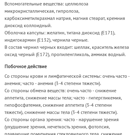
Вспомогательные вещества: целлюлоза
микрокристаллическая, гипролоза,
карбоксиметилкрахмал натрия, магния стеарат, кремния
диоксид коллоидный.
Оболочка капсулы: желатин, титана диоксид (Е171),
индигокармин (Е132), чернила черные.
В состав чернил черных входит: шеллак, краситель железа
оксид черный (Е172), пропиленгликоль, аммиак водный.
Побочное действие
Со стороны крови и лимфатической системы: очень часто -
анемия; часто - анемия (3-4 степени тяжести).
Со стороны обмена веществ: очень часто - снижение
аппетита, снижение массы тела; часто - гипергликемия,
гипофосфатемия, снижение аппетита (3-4 степени
тяжести), снижение массы тела (3-4 степени тяжести).
Со стороны органа зрения: часто - нарушение зрения
(ухудшение зрения, нечеткость зрения, фотопсия,
плавающие помутнения стекловидного тела, снижение