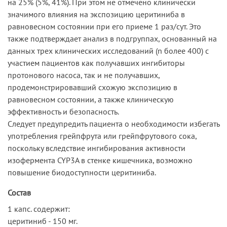
на 25% (5%, 41%). При этом не отмечено клинически
значимого влияния на экспозицию церитиниба в
равновесном состоянии при его приеме 1 раз/сут. Это
также подтверждает анализ в подгруппах, основанный на
данных трех клинических исследований (n более 400) с
участием пациентов как получавших ингибиторы
протонового насоса, так и не получавших,
продемонстрировавший схожую экспозицию в
равновесном состоянии, а также клиническую
эффективность и безопасность.
Следует предупредить пациента о необходимости избегать
употребления грейпфрута или грейпфрутового сока,
поскольку вследствие ингибирования активности
изофермента CYP3A в стенке кишечника, возможно
повышение биодоступности церитиниба.
Состав
1 капс. содержит:
церитиниб - 150 мг.