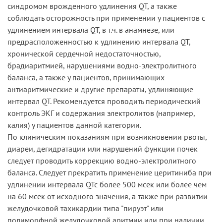
синдромом врожденного удлинения QT, а также
соблюдать осторожность при применении у пациентов с
удлинением интервала QT, в т.ч. в анамнезе, или
предрасположенностью к удлинению интервала QT,
хронической сердечной недостаточностью,
брадиаритмией, нарушениями водно-электролитного
баланса, а также у пациентов, принимающих
антиаритмические и другие препараты, удлиняющие
интервал QT. Рекомендуется проводить периодический
контроль ЭКГ и содержания электролитов (например,
калия) у пациентов данной категории.
По клиническим показаниям при возникновении рвоты,
диареи, дегидратации или нарушений функции почек
следует проводить коррекцию водно-электролитного
баланса. Следует прекратить применение церитиниба при
удлинении интервала QTc более 500 мсек или более чем
на 60 мсек от исходного значения, а также при развитии
желудочковой тахикардии типа "пируэт" или
полиморфной желудочковой аритмии или при наличии