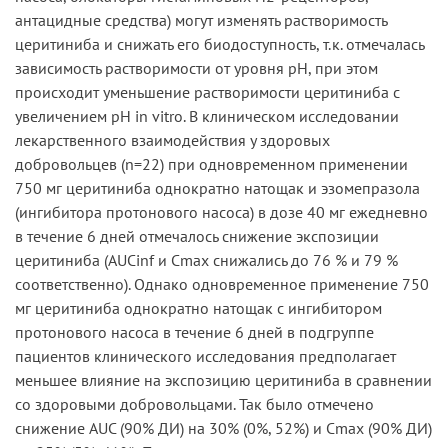
антацидные средства) могут изменять растворимость
церитиниба и снижать его биодоступность, т.к. отмечалась
зависимость растворимости от уровня pH, при этом
происходит уменьшение растворимости церитиниба с
увеличением pH in vitro. В клиническом исследовании
лекарственного взаимодействия у здоровых
добровольцев (n=22) при одновременном применении
750 мг церитиниба однократно натощак и эзомепразола
(ингибитора протонового насоса) в дозе 40 мг ежедневно
в течение 6 дней отмечалось снижение экспозиции
церитиниба (AUCinf и Cmax снижались до 76 % и 79 %
соответственно). Однако одновременное применение 750
мг церитиниба однократно натощак с ингибитором
протонового насоса в течение 6 дней в подгруппе
пациентов клинического исследования предполагает
меньшее влияние на экспозицию церитиниба в сравнении
со здоровыми добровольцами. Так было отмечено
снижение AUC (90% ДИ) на 30% (0%, 52%) и Cmax (90% ДИ)