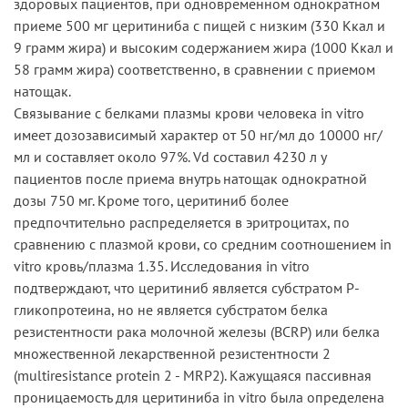
здоровых пациентов, при одновременном однократном
приеме 500 мг церитиниба с пищей с низким (330 Ккал и
9 грамм жира) и высоким содержанием жира (1000 Ккал и
58 грамм жира) соответственно, в сравнении с приемом
натощак.
Связывание с белками плазмы крови человека in vitro
имеет дозозависимый характер от 50 нг/мл до 10000 нг/
мл и составляет около 97%. Vd составил 4230 л у
пациентов после приема внутрь натощак однократной
дозы 750 мг. Кроме того, церитиниб более
предпочтительно распределяется в эритроцитах, по
сравнению с плазмой крови, со средним соотношением in
vitro кровь/плазма 1.35. Исследования in vitro
подтверждают, что церитиниб является субстратом Р-
гликопротеина, но не является субстратом белка
резистентности рака молочной железы (BCRP) или белка
множественной лекарственной резистентности 2
(multiresistance protein 2 - MRP2). Кажущаяся пассивная
проницаемость для церитиниба in vitro была определена