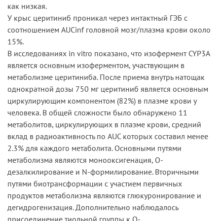
как низкая.
У крыс церитиниб проникал через интактный ГЭБ с
соотношением AUCinf головной мозг/плазма крови около
15%.
В исследованиях in vitro показано, что изофермент CYP3A
является основным изоферментом, участвующим в
метаболизме церитиниба. После приема внутрь натощак
однократной дозы 750 мг церитиниб является основным
циркулирующим компонентом (82%) в плазме крови у
человека. В общей сложности было обнаружено 11
метаболитов, циркулирующих в плазме крови, средний
вклад в радиоактивность по AUC которых составил менее
2.3% для каждого метаболита. Основными путями
метаболизма являются монооксигенация, О-
дезалкилирование и N-формилирование. Вторичными
путями биотрансформации с участием первичных
продуктов метаболизма являются глюкуронирование и
дегидрогенизация. Дополнительно наблюдалось
присоединение тиольной группы к О-