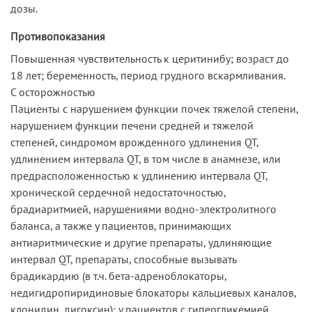
дозы.
Противопоказания
Повышенная чувствительность к церитинибу; возраст до
18 лет; беременность, период грудного вскармливания.
С осторожностью
Пациенты с нарушением функции почек тяжелой степени,
нарушением функции печени средней и тяжелой
степеней, синдромом врожденного удлинения QT,
удлинением интервала QT, в том числе в анамнезе, или
предрасположенностью к удлинению интервала QT,
хронической сердечной недостаточностью,
брадиаритмией, нарушениями водно-электролитного
баланса, а также у пациентов, принимающих
антиаритмические и другие препараты, удлиняющие
интервал QT, препараты, способные вызывать
брадикардию (в т.ч. бета-адреноблокаторы,
недигидропиридиновые блокаторы кальциевых каналов,
клонидин, дигоксин); у пациентов с гипергликемией,