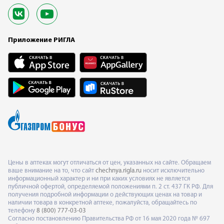
Приложение РИГЛА
Цены в аптеках могут отличаться от цен, указанных на сайте. Обращаем
ваше внимание на то, что сайт
chechnya.rigla.ru
носит исключительно
информационный характер и ни при каких условиях не является
публичной офертой, определяемой положениями п. 2 ст. 437 ГК РФ. Для
получения подробной информации о действующих ценах на товар и
наличии товара в конкретной аптеке, пожалуйста, обращайтесь по
телефону
8 (800) 777-03-03
Согласно постановлению Правительства РФ от 16 мая 2020 года № 697