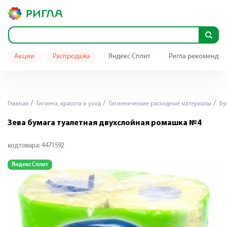
Акции
Распродажа
Яндекс Сплит
Ригла рекомендуе
Главная
Гигиена, красота и уход
Гигиенические расходные материалы
Бу
Зева бумага туалетная двухслойная ромашка №4
код товара:
4471592
Яндекс Сплит