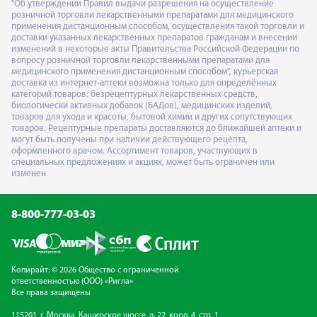
"Об утверждении Правил выдачи разрешения на осуществление
розничной торговли лекарственными препаратами для медицинского
применения дистанционным способом, осуществления такой торговли и
доставки указанных лекарственных препаратов гражданам и внесении
изменений в некоторые акты Правительства Российской Федерации по
вопросу розничной торговли лекарственными препаратами для
медицинского применения дистанционным способом", курьерская
доставка из интернет-аптеки возможна только для определённых
категорий товаров: безрецептурных лекарственных средств,
биологически активных добавок (БАДов), медицинских изделий,
товаров для ухода и красоты, бытовой химии и других сопутствующих
товаров. Рецептурные препараты доставляются до ближайшей аптеки и
могут быть получены при наличии действующего рецепта,
оформленного врачом. Ассортимент товаров, участвующих в
специальных предложениях и акциях, может быть ограничен или
изменен
8-800-777-03-03
Копирайт: © 2026 Общество с ограниченной
ответственностью (ООО) «Ригла»
Все права защищены
115201, г. Москва, Каширское шоссе, д. 22, корп. 4, стр. 1