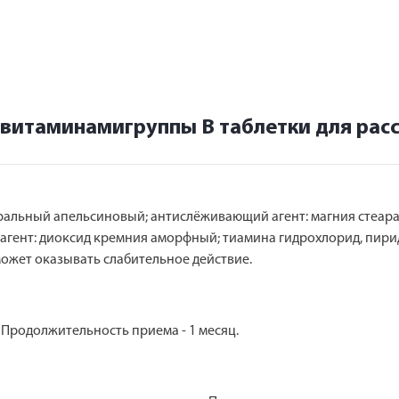
 витаминамигруппы В таблетки для рас
уральный апельсиновый; антислёживающий агент: магния стеар
агент: диоксид кремния аморфный; тиамина гидрохлорид, пири
ожет оказывать слабительное действие.
. Продолжительность приема - 1 месяц.