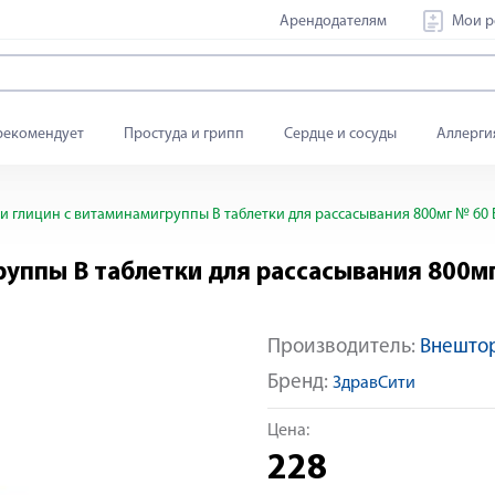
Арендодателям
Мои р
рекомендует
Простуда и грипп
Сердце и сосуды
Аллерги
и глицин с витаминамигруппы В таблетки для рассасывания 800мг № 60
руппы В таблетки для рассасывания 800м
Производитель:
Внешто
Бренд:
ЗдравСити
Цена:
228