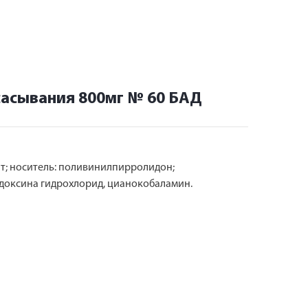
сасывания 800мг № 60 БАД
ат; носитель: поливинилпирролидон;
доксина гидрохлорид, цианокобаламин.