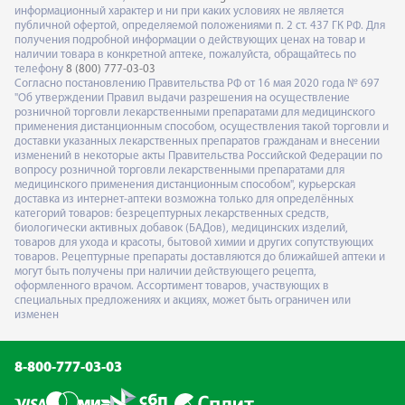
информационный характер и ни при каких условиях не является
публичной офертой, определяемой положениями п. 2 ст. 437 ГК РФ. Для
получения подробной информации о действующих ценах на товар и
наличии товара в конкретной аптеке, пожалуйста, обращайтесь по
телефону
8 (800) 777-03-03
Согласно постановлению Правительства РФ от 16 мая 2020 года № 697
"Об утверждении Правил выдачи разрешения на осуществление
розничной торговли лекарственными препаратами для медицинского
применения дистанционным способом, осуществления такой торговли и
доставки указанных лекарственных препаратов гражданам и внесении
изменений в некоторые акты Правительства Российской Федерации по
вопросу розничной торговли лекарственными препаратами для
медицинского применения дистанционным способом", курьерская
доставка из интернет-аптеки возможна только для определённых
категорий товаров: безрецептурных лекарственных средств,
биологически активных добавок (БАДов), медицинских изделий,
товаров для ухода и красоты, бытовой химии и других сопутствующих
товаров. Рецептурные препараты доставляются до ближайшей аптеки и
могут быть получены при наличии действующего рецепта,
оформленного врачом. Ассортимент товаров, участвующих в
специальных предложениях и акциях, может быть ограничен или
изменен
8-800-777-03-03