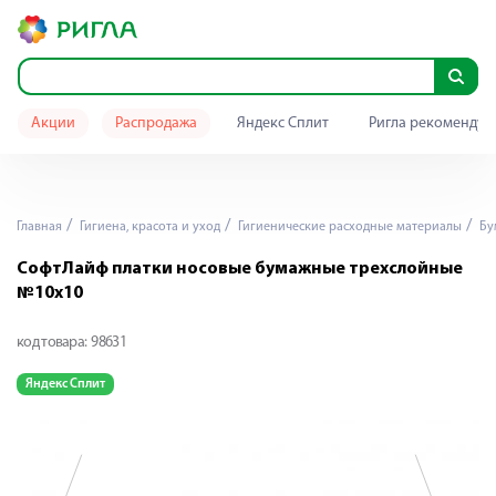
Акции
Распродажа
Яндекс Сплит
Ригла рекомендуе
Главная
Гигиена, красота и уход
Гигиенические расходные материалы
Бу
СофтЛайф платки носовые бумажные трехслойные
№10х10
код товара:
98631
Яндекс Сплит
Я