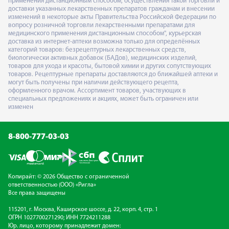
применения дистанционным способом, осуществления такой торговли и
доставки указанных лекарственных препаратов гражданам и внесении
изменений в некоторые акты Правительства Российской Федерации по
вопросу розничной торговли лекарственными препаратами для
медицинского применения дистанционным способом", курьерская
доставка из интернет-аптеки возможна только для определённых
категорий товаров: безрецептурных лекарственных средств,
биологически активных добавок (БАДов), медицинских изделий,
товаров для ухода и красоты, бытовой химии и других сопутствующих
товаров. Рецептурные препараты доставляются до ближайшей аптеки и
могут быть получены при наличии действующего рецепта,
оформленного врачом. Ассортимент товаров, участвующих в
специальных предложениях и акциях, может быть ограничен или
изменен
8-800-777-03-03
Копирайт: © 2026 Общество с ограниченной
ответственностью (ООО) «Ригла»
Все права защищены
115201, г. Москва, Каширское шоссе, д. 22, корп. 4, стр. 1
ОГРН 1027700271290; ИНН 7724211288
Юр. лицо, которому принадлежит домен: