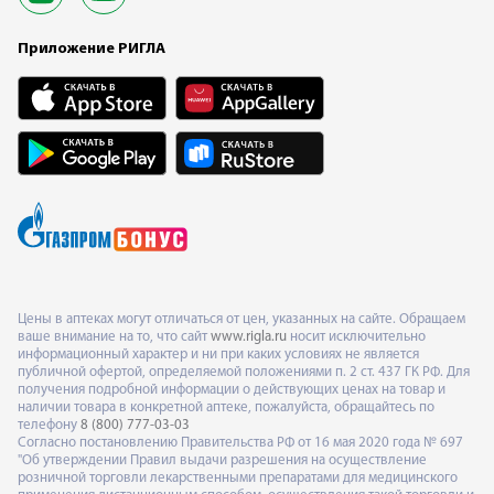
Приложение РИГЛА
Цены в аптеках могут отличаться от цен, указанных на сайте. Обращаем
ваше внимание на то, что сайт
www.rigla.ru
носит исключительно
информационный характер и ни при каких условиях не является
публичной офертой, определяемой положениями п. 2 ст. 437 ГК РФ. Для
получения подробной информации о действующих ценах на товар и
наличии товара в конкретной аптеке, пожалуйста, обращайтесь по
телефону
8 (800) 777-03-03
Согласно постановлению Правительства РФ от 16 мая 2020 года № 697
"Об утверждении Правил выдачи разрешения на осуществление
розничной торговли лекарственными препаратами для медицинского