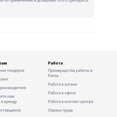
цию по применению и дозировке этого препарата, 
рам
Работа
ние тендеров
Преимущества работы в
Ригла
зинг
Работа в аптеке
производителя
Работа в офисе
ите нам
 в аренду
Работа в контакт-центре
оставщиков
Охрана труда