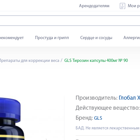
Арендодателям
Мои р
рекомендует
Простуда и грипп
Сердце и сосуды
Аллерги
репараты для коррекции веса
GLS Тирозин капсулы 400мг № 90
Производитель:
Глобал 
Яндекс Сплит
Действующее вещество
Бренд:
GLS
БАД. Не является лекарственным