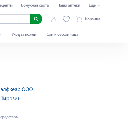
ецепты
Бонусная карта
Наши аптеки
Еще
Корзина
я
Уход за кожей
Сон и бессонница
Хэлфкеар ООО
Яндекс Сплит
:
Тирозин
 средством