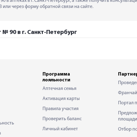
90 в аптеках в г. Санкт-Петербург, а также получить консульта
 или через форму обратной связи на сайте.
 № 90 в г. Санкт-Петербург
Программа
Партне
лояльности
Проведе
Аптечная семья
Франчай
Активация карты
Портал 
Правила участия
Предлож
Проверить баланс
площади
ьность
Личный кабинет
Отбор п
в