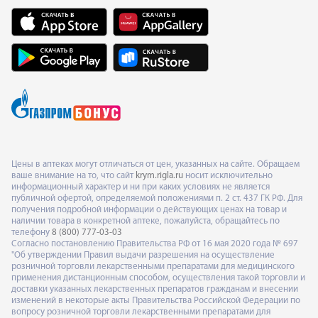
Цены в аптеках могут отличаться от цен, указанных на сайте. Обращаем
ваше внимание на то, что сайт
krym.rigla.ru
носит исключительно
информационный характер и ни при каких условиях не является
публичной офертой, определяемой положениями п. 2 ст. 437 ГК РФ. Для
получения подробной информации о действующих ценах на товар и
наличии товара в конкретной аптеке, пожалуйста, обращайтесь по
телефону
8 (800) 777-03-03
Согласно постановлению Правительства РФ от 16 мая 2020 года № 697
"Об утверждении Правил выдачи разрешения на осуществление
розничной торговли лекарственными препаратами для медицинского
применения дистанционным способом, осуществления такой торговли и
доставки указанных лекарственных препаратов гражданам и внесении
изменений в некоторые акты Правительства Российской Федерации по
вопросу розничной торговли лекарственными препаратами для