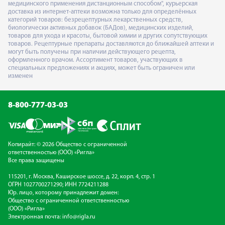
медицинского применения дистанционным способом", курьерская
доставка из интернет-аптеки возможна только для определённых
категорий товаров: безрецептурных лекарственных средств,
биологически активных добавок (БАДов), медицинских изделий,
товаров для ухода и красоты, бытовой химии и других сопутствующих
товаров. Рецептурные препараты доставляются до ближайшей аптеки и
могут быть получены при наличии действующего рецепта,
оформленного врачом. Ассортимент товаров, участвующих в
специальных предложениях и акциях, может быть ограничен или
изменен
8-800-777-03-03
Копирайт: © 2026 Общество с ограниченной
ответственностью (ООО) «Ригла»
Все права защищены
115201, г. Москва, Каширское шоссе, д. 22, корп. 4, стр. 1
ОГРН 1027700271290; ИНН 7724211288
Юр. лицо, которому принадлежит домен:
Общество с ограниченной ответственностью
(ООО) «Ригла»
Электронная почта:
info@rigla.ru