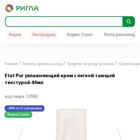
Акции
Распродажа
Яндекс Сплит
Ригла рекомендуе
Главная
Гигиена, красота и уход
Средства по уходу за лицом
Средства дл
Etat Pur увлажняющий крем с легкой тающей
текстурой 40мл
код товара:
127060
-30% от 2-х упаковок
-
Яндекс Сплит
Я