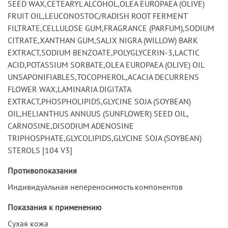
SEED WAX,CETEARYL ALCOHOL,OLEA EUROPAEA (OLIVE)
FRUIT OIL,LEUCONOSTOC/RADISH ROOT FERMENT
FILTRATE,CELLULOSE GUM,FRAGRANCE (PARFUM),SODIUM
CITRATE,XANTHAN GUM,SALIX NIGRA (WILLOW) BARK
EXTRACT,SODIUM BENZOATE,POLYGLYCERIN-3,LACTIC
ACID,POTASSIUM SORBATE,OLEA EUROPAEA (OLIVE) OIL
UNSAPONIFIABLES,TOCOPHEROL,ACACIA DECURRENS
FLOWER WAX,LAMINARIA DIGITATA
EXTRACT,PHOSPHOLIPIDS,GLYCINE SOJA (SOYBEAN)
OIL,HELIANTHUS ANNUUS (SUNFLOWER) SEED OIL,
CARNOSINE,DISODIUM ADENOSINE
TRIPHOSPHATE,GLYCOLIPIDS,GLYCINE SOJA (SOYBEAN)
STEROLS [104 V3]
Противопоказания
Индивидуальная непереносимость компонентов
Показания к применению
Сухая кожа