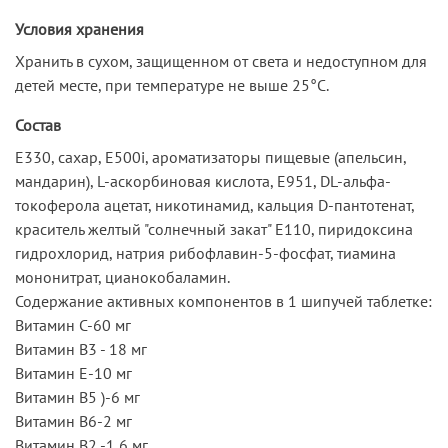
Условия хранения
Хранить в сухом, защищенном от света и недоступном для
детей месте, при температуре не выше 25°С.
Состав
Е330, сахар, Е500i, ароматизаторы пищевые (апельсин,
мандарин), L-аскорбиновая кислота, Е951, DL-альфа-
токоферола ацетат, никотинамид, кальция D-пантотенат,
краситель желтый "солнечный закат" Е110, пиридоксина
гидрохлорид, натрия рибофлавин-5-фосфат, тиамина
мононитрат, цианокобаламин.
Содержание активных компонентов в 1 шипучей таблетке:
Витамин С-60 мг
Витамин B3 - 18 мг
Витамин E-10 мг
Витамин В5 )-6 мг
Витамин B6-2 мг
Витамин B2 -1,6 мг