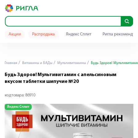
Акции
Распродажа
Яндекс Сплит
Ригла рекомендуе
Главная
Витамины и БАДы
Мультивитамины
Будь Здоров! Мультивитами
Будь Здоров! Мультивитамин с апельсиновым
вкусом таблетки шипучие №20
код товара:
86910
Яндекс Сплит
Я