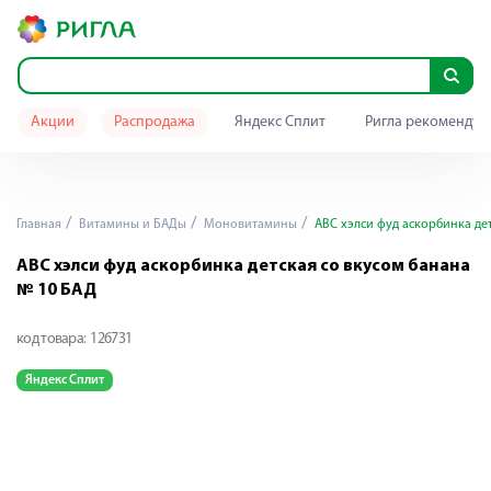
Акции
Распродажа
Яндекс Сплит
Ригла рекомендуе
Главная
Витамины и БАДы
Моновитамины
АВС хэлси фуд аскорбинка де
АВС хэлси фуд аскорбинка детская со вкусом банана
№ 10 БАД
код товара:
126731
Яндекс Сплит