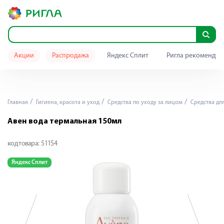
Акции
Распродажа
Яндекс Сплит
Ригла рекомендуе
Главная
Гигиена, красота и уход
Средства по уходу за лицом
Средства дл
Авен вода термальная 150мл
код товара:
51154
Яндекс Сплит
Я