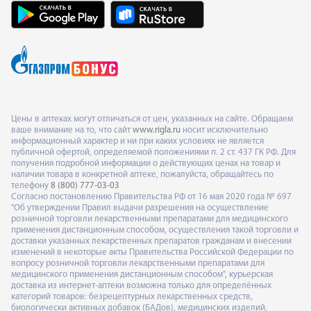
Цены в аптеках могут отличаться от цен, указанных на сайте. Обращаем
ваше внимание на то, что сайт
www.rigla.ru
носит исключительно
информационный характер и ни при каких условиях не является
публичной офертой, определяемой положениями п. 2 ст. 437 ГК РФ. Для
получения подробной информации о действующих ценах на товар и
наличии товара в конкретной аптеке, пожалуйста, обращайтесь по
телефону
8 (800) 777-03-03
Согласно постановлению Правительства РФ от 16 мая 2020 года № 697
"Об утверждении Правил выдачи разрешения на осуществление
розничной торговли лекарственными препаратами для медицинского
применения дистанционным способом, осуществления такой торговли и
доставки указанных лекарственных препаратов гражданам и внесении
изменений в некоторые акты Правительства Российской Федерации по
вопросу розничной торговли лекарственными препаратами для
медицинского применения дистанционным способом", курьерская
доставка из интернет-аптеки возможна только для определённых
категорий товаров: безрецептурных лекарственных средств,
биологически активных добавок (БАДов), медицинских изделий,