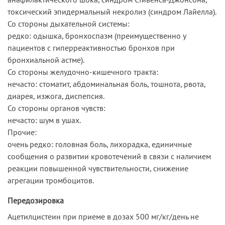
токсический эпидермальный некролиз (синдром Лайелла).
Со стороны дыхательной системы:
редко: одышка, бронхоспазм (преимущественно у
пациентов с гиперреактивностью бронхов при
бронхиальной астме).
Со стороны желудочно-кишечного тракта:
нечасто: стоматит, абдоминальная боль, тошнота, рвота,
диарея, изжога, диспепсия.
Со стороны органов чувств:
нечасто: шум в ушах.
Прочие:
очень редко: головная боль, лихорадка, единичные
сообщения о развитии кровотечений в связи с наличием
реакции повышенной чувствительности, снижение
агрегации тромбоцитов.
Передозировка
Ацетилцистеин при приеме в дозах 500 мг/кг/день не