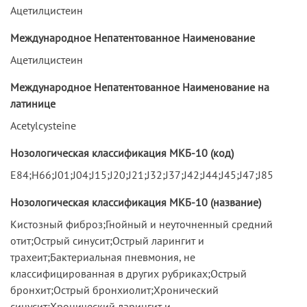
Ацетилцистеин
Международное Непатентованное Наименование
Ацетилцистеин
Международное Непатентованное Наименование на
латинице
Acetylcysteine
Нозологическая классификация МКБ-10 (код)
E84;H66;J01;J04;J15;J20;J21;J32;J37;J42;J44;J45;J47;J85
Нозологическая классификация МКБ-10 (название)
Кистозный фиброз;Гнойный и неуточненный средний
отит;Острый синусит;Острый ларингит и
трахеит;Бактериальная пневмония, не
классифицированная в других рубриках;Острый
бронхит;Острый бронхиолит;Хронический
синусит;Хронический ларингит и