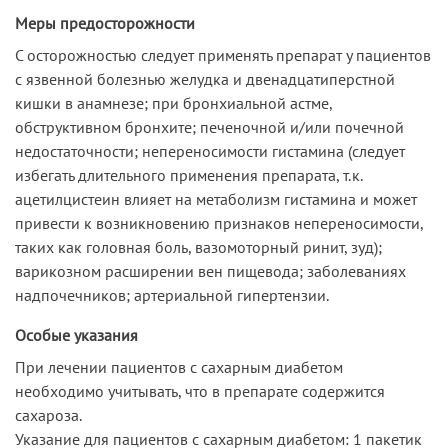
Меры предосторожности
С осторожностью следует применять препарат у пациентов
с язвенной болезнью желудка и двенадцатиперстной
кишки в анамнезе; при бронхиальной астме,
обструктивном бронхите; печеночной и/или почечной
недостаточности; непереносимости гистамина (следует
избегать длительного применения препарата, т.к.
ацетилцистеин влияет на метаболизм гистамина и может
привести к возникновению признаков непереносимости,
таких как головная боль, вазомоторный ринит, зуд);
варикозном расширении вен пищевода; заболеваниях
надпочечников; артериальной гипертензии.
Особые указания
При лечении пациентов с сахарным диабетом
необходимо учитывать, что в препарате содержится
сахароза.
Указание для пациентов с сахарным диабетом: 1 пакетик