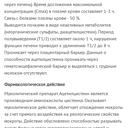
через печень). Время достижения максимальной
концентрации (Сmах) в плазме крови составляет 1-3 ч.
Связь с белками плазмы крови - 50 %.
Выводится почками в виде неактивных метаболитов
(неорганические сульфаты, диацетилцистеин). Период
полувыведения (T1/2) составляет около 1 ч, нарушение
функции печени приводит к удлинению Т1/2 до 8 ч.
Проникает через плацентарный барьер. Данные о
способности ацетилцистеина проникать через
гематоэнцефалический барьер и выделяться с грудным
молоком отсутствуют.
Фармакологическое действие
Муколитический препарат. Ацетилцистеин является
производным аминокислоты цистеина. Оказывает
муколитическое действие, облегчает отхождение мокроты
за счет прямого воздействия на реологические свойства
мокроты. Действие обусловлено способностью разрывать
дисульфидные связи мукополисахаридных цепей и