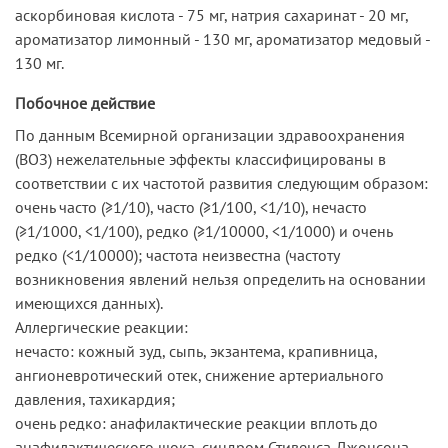
аскорбиновая кислота - 75 мг, натрия сахаринат - 20 мг,
ароматизатор лимонный - 130 мг, ароматизатор медовый -
130 мг.
Побочное действие
По данным Всемирной организации здравоохранения
(ВОЗ) нежелательные эффекты классифицированы в
соответствии с их частотой развития следующим образом:
очень часто (≥1/10), часто (≥1/100, <1/10), нечасто
(≥1/1000, <1/100), редко (≥1/10000, <1/1000) и очень
редко (<1/10000); частота неизвестна (частоту
возникновения явлений нельзя определить на основании
имеющихся данных).
Аллергические реакции:
нечасто: кожный зуд, сыпь, экзантема, крапивница,
ангионевротический отек, снижение артериального
давления, тахикардия;
очень редко: анафилактические реакции вплоть до
анафилактического шока, синдром Стивенса-Джонсона,