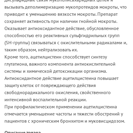
вызывать деполимеризацию мукопротеидов мокроты, что
приводит к уменьшению вязкости мокроты. Препарат
сохраняет активность при наличии гнойной мокроты.
Оказывает антиоксидантное действие, обусловленное
способностью его реактивных сульфгидрильных групп
(SH-группы) связываться с окислительными радикалами и,
таким образом, нейтрализовать их.
Кроме того, ацетилцистеин способствует синтезу
глутатиона, важного компонента антиокислительной
системы и химической детоксикации организма.
Антиоксидантное действие ацетилцистеина повышает
защиту клеток от повреждающего действия
свободнорадикального окисления, свойственного
интенсивной воспалительной реакции.
При профилактическом применении ацетилцистеина
отмечается уменьшение частоты и тяжести обострений у
пациентов с хроническим бронхитом и муковисцидозом.
Описание товара