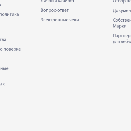
Личный кабинет
Отбор п
в
Вопрос-ответ
Докумен
политика
Электронные чеки
Собстве
е
Марки
Партнер
тва
для веб-
 о поверке
ьные
ы с