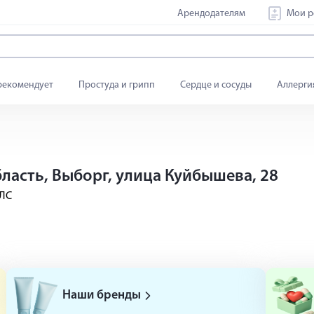
Арендодателям
Мои р
рекомендует
Простуда и грипп
Сердце и сосуды
Аллерги
бласть, Выборг, улица Куйбышева, 28
ЛС
Наши бренды