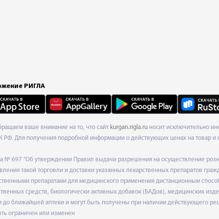
жение РИГЛА
Обращаем ваше внимание на то, что сайт
kurgan.rigla.ru
носит исключительно инф
К РФ. Для получения подробной информации о действующих ценах на товар и 
ода № 697 "Об утверждении Правил выдачи разрешения на осуществление роз
ления такой торговли и доставки указанных лекарственных препаратов граж
твенными препаратами для медицинского применения дистанционным способом
венных средств, биологически активных добавок (БАДов), медицинских издел
 до ближайшей аптеки и могут быть получены при наличии действующего рец
ыть ограничен или изменен