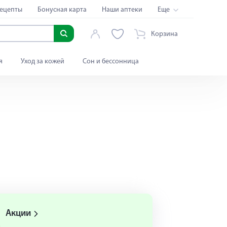
ецепты
Бонусная карта
Наши аптеки
Еще
Корзина
я
Уход за кожей
Сон и бессонница
Акции