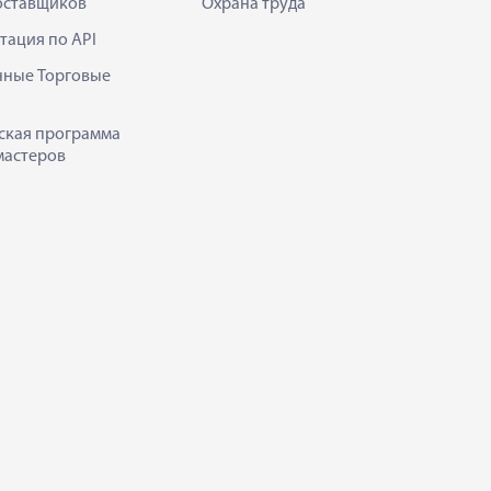
оставщиков
Охрана труда
тация по API
нные Торговые
ская программа
мастеров