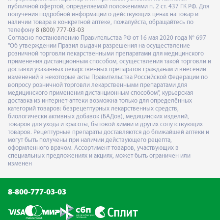
публичной офертой, определяемой положениями п. 2 ст. 437 ГК РФ. Для
получения подробной информации о действующих ценах на товар и
наличии товара в конкретной аптеке, пожалуйста, обращайтесь по
телефону
8 (800) 777-03-03
Согласно постановлению Правительства РФ от 16 мая 2020 года № 697
"Об утверждении Правил выдачи разрешения на осуществление
розничной торговли лекарственными препаратами для медицинского
применения дистанционным способом, осуществления такой торговли и
доставки указанных лекарственных препаратов гражданам и внесении
изменений в некоторые акты Правительства Российской Федерации по
вопросу розничной торговли лекарственными препаратами для
медицинского применения дистанционным способом", курьерская
доставка из интернет-аптеки возможна только для определённых
категорий товаров: безрецептурных лекарственных средств,
биологически активных добавок (БАДов), медицинских изделий,
товаров для ухода и красоты, бытовой химии и других сопутствующих
товаров. Рецептурные препараты доставляются до ближайшей аптеки и
могут быть получены при наличии действующего рецепта,
оформленного врачом. Ассортимент товаров, участвующих в
специальных предложениях и акциях, может быть ограничен или
изменен
8-800-777-03-03