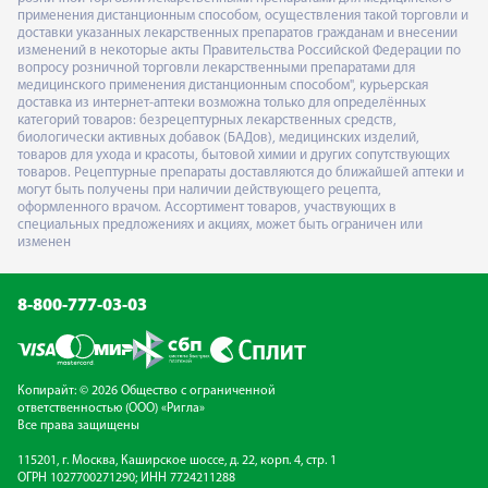
применения дистанционным способом, осуществления такой торговли и
доставки указанных лекарственных препаратов гражданам и внесении
изменений в некоторые акты Правительства Российской Федерации по
вопросу розничной торговли лекарственными препаратами для
медицинского применения дистанционным способом", курьерская
доставка из интернет-аптеки возможна только для определённых
категорий товаров: безрецептурных лекарственных средств,
биологически активных добавок (БАДов), медицинских изделий,
товаров для ухода и красоты, бытовой химии и других сопутствующих
товаров. Рецептурные препараты доставляются до ближайшей аптеки и
могут быть получены при наличии действующего рецепта,
оформленного врачом. Ассортимент товаров, участвующих в
специальных предложениях и акциях, может быть ограничен или
изменен
8-800-777-03-03
Копирайт: © 2026 Общество с ограниченной
ответственностью (ООО) «Ригла»
Все права защищены
115201, г. Москва, Каширское шоссе, д. 22, корп. 4, стр. 1
ОГРН 1027700271290; ИНН 7724211288