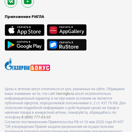
Приложение РИГЛА
Цены в аптеках могут отличаться от цен, указанных на сайте. Обращаем
ваше внимание на то, что сайт
tver.rigla.ru
носит исключительно
информационный характер и ни при каких условиях не является
публичной офертой, определяемой положениями п. 2 ст. 437 ГК РФ. Для
получения подробной информации о действующих ценах на товар и
наличии товара в конкретной аптеке, пожалуйста, обращайтесь по
телефону
8 (800) 777-03-03
Согласно постановлению Правительства РФ от 16 мая 2020 года № 697
"Об утверждении Правил выдачи разрешения на осуществление
розничной торговли лекарственными препаратами для медицинского