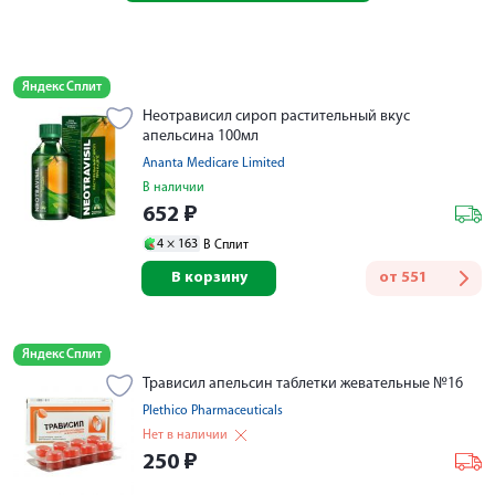
Яндекс Сплит
Неотрависил сироп растительный вкус
апельсина 100мл
Ananta Medicare Limited
В наличии
652
₽
4 ×
163
В Сплит
В корзину
от
551
Яндекс Сплит
Трависил апельсин таблетки жевательные №16
Plethico Pharmaceuticals
Нет в наличии
250
₽