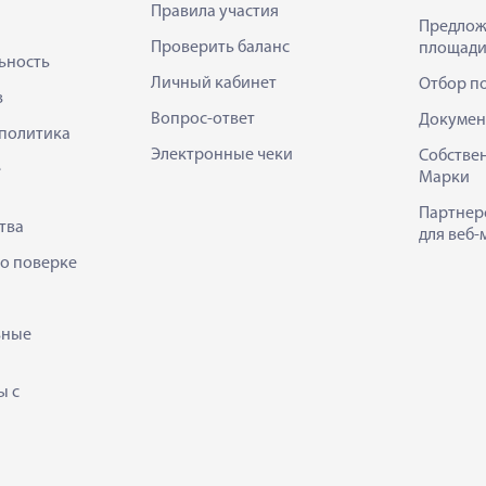
Правила участия
Предлож
Проверить баланс
площади
ьность
Личный кабинет
Отбор п
в
Вопрос-ответ
Докумен
политика
Электронные чеки
Собстве
е
Марки
Партнер
тва
для веб-
 о поверке
ьные
ы с