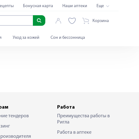
ецепты
Бонусная карта
Наши аптеки
Еще
Корзина
я
Уход за кожей
Сон и бессонница
рам
Работа
ние тендеров
Преимущества работы в
Ригла
зинг
Работа в аптеке
производителя