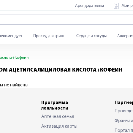
Арендодателям
Мои р
рекомендует
Простуда и грипп
Сердце и сосуды
Аллерги
кислота+Кофеин
ВОМ АЦЕТИЛСАЛИЦИЛОВАЯ КИСЛОТА+КОФЕИН
ы не найдены
Программа
Партне
лояльности
Проведе
Аптечная семья
Франчай
Активация карты
Портал 