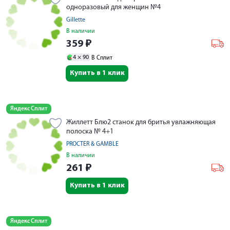
одноразовый для женщин №4
Gillette
В наличии
359
₽
4 ×
90
В Сплит
Купить в 1 клик
Яндекс Сплит
Жиллетт Блю2 станок для бритья увлажняющая
полоска № 4+1
PROCTER & GAMBLE
В наличии
261
₽
Купить в 1 клик
Яндекс Сплит