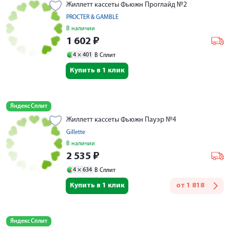
Жиллетт кассеты Фьюжн Проглайд №2
PROCTER & GAMBLE
В наличии
1 602
₽
4 ×
401
В Сплит
Купить в 1 клик
Яндекс Сплит
Жиллетт кассеты Фьюжн Пауэр №4
Gillette
В наличии
2 535
₽
4 ×
634
В Сплит
Купить в 1 клик
от
1 818
Яндекс Сплит