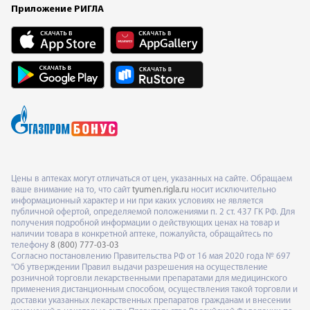
Приложение РИГЛА
Цены в аптеках могут отличаться от цен, указанных на сайте. Обращаем
ваше внимание на то, что сайт
tyumen.rigla.ru
носит исключительно
информационный характер и ни при каких условиях не является
публичной офертой, определяемой положениями п. 2 ст. 437 ГК РФ. Для
получения подробной информации о действующих ценах на товар и
наличии товара в конкретной аптеке, пожалуйста, обращайтесь по
телефону
8 (800) 777-03-03
Согласно постановлению Правительства РФ от 16 мая 2020 года № 697
"Об утверждении Правил выдачи разрешения на осуществление
розничной торговли лекарственными препаратами для медицинского
применения дистанционным способом, осуществления такой торговли и
доставки указанных лекарственных препаратов гражданам и внесении