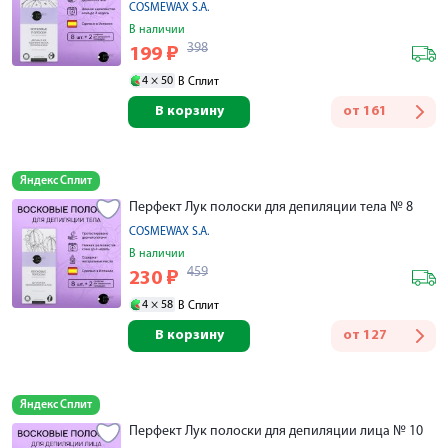
COSMEWAX S.A.
В наличии
398
199
₽
4 ×
50
В Сплит
В корзину
от
161
Яндекс Сплит
Перфект Лук полоски для депиляции тела № 8
COSMEWAX S.A.
В наличии
459
230
₽
4 ×
58
В Сплит
В корзину
от
127
Яндекс Сплит
Перфект Лук полоски для депиляции лица № 10