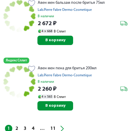
Авен мен бальзам после бритья 75мл
Lab.Pierre Fabre Dermo-Cosmetique
В наличии
2 672
₽
4 ×
668
В Сплит
В корзину
Яндекс Сплит
Авен мен пена для бритья 200мл
Lab.Pierre Fabre Dermo-Cosmetique
В наличии
2 260
₽
4 ×
565
В Сплит
В корзину
...
1
2
3
4
11