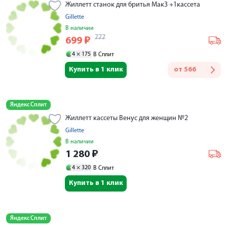
Жиллетт станок для бритья Мак3 +1кассета
Gillette
В наличии
777
699
₽
4 ×
175
В Сплит
Купить в 1 клик
от
566
Яндекс Сплит
Жиллетт кассеты Венус для женщин №2
Gillette
В наличии
1 280
₽
4 ×
320
В Сплит
Купить в 1 клик
Яндекс Сплит