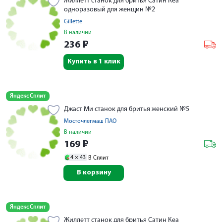
Жиллетт станок для бритья Сатин Кеа
одноразовый для женщин №2
Gillette
В наличии
236
₽
Купить в 1 клик
Яндекс Сплит
Джаст Ми станок для бритья женский №5
Мосточлегмаш ПАО
В наличии
169
₽
4 ×
43
В Сплит
В корзину
Яндекс Сплит
Жиллетт станок для бритья Сатин Кеа