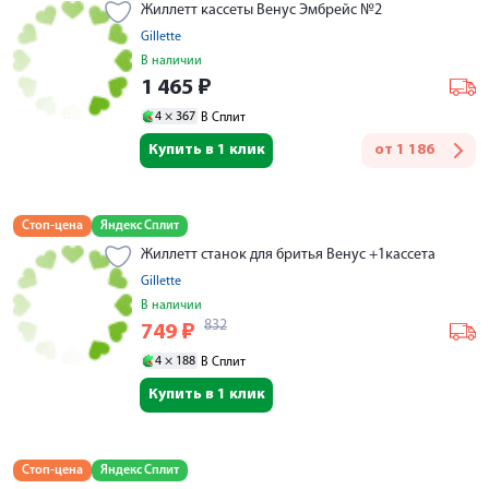
Жиллетт кассеты Венус Эмбрейс №2
Gillette
В наличии
1 465
₽
4 ×
367
В Сплит
Купить в 1 клик
от
1 186
Стоп-цена
Яндекс Сплит
Жиллетт станок для бритья Венус +1кассета
Gillette
В наличии
832
749
₽
4 ×
188
В Сплит
Купить в 1 клик
Стоп-цена
Яндекс Сплит