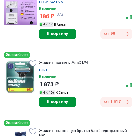
COSMEWAX S.A.
В наличии
372
186
₽
4 ×
47
В Сплит
В корзину
от
99
Яндекс Сплит
Жиллетт кассеты Мак3 №4
Gillette
В наличии
1 873
₽
4 ×
469
В Сплит
В корзину
от
1 517
Яндекс Сплит
Жиллетт станок для бритья Блю2 одноразовый