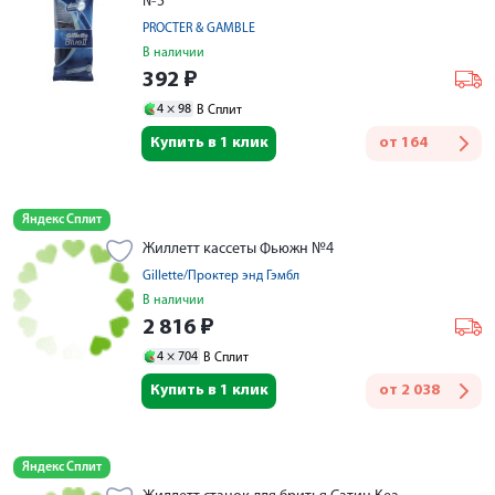
№5
PROCTER & GAMBLE
В наличии
392
₽
4 ×
98
В Сплит
Купить в 1 клик
от
164
Яндекс Сплит
Жиллетт кассеты Фьюжн №4
Gillette/Проктер энд Гэмбл
В наличии
2 816
₽
4 ×
704
В Сплит
Купить в 1 клик
от
2 038
Яндекс Сплит