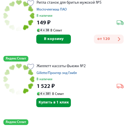
Ригла станок для бритья мужской №5
Мосточлегмаш ПАО
В наличии
149
₽
4 ×
38
В Сплит
В корзину
от
120
Яндекс Сплит
Жиллетт кассеты Фьюжн №2
Gillette/Проктер энд Гэмбл
В наличии
1 522
₽
4 ×
381
В Сплит
Купить в 1 клик
Яндекс Сплит