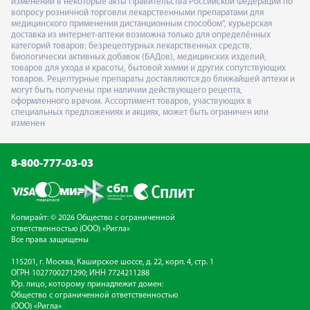
изменений в некоторые акты Правительства Российской Федерации по
вопросу розничной торговли лекарственными препаратами для
медицинского применения дистанционным способом", курьерская
доставка из интернет-аптеки возможна только для определённых
категорий товаров: безрецептурных лекарственных средств,
биологически активных добавок (БАДов), медицинских изделий,
товаров для ухода и красоты, бытовой химии и других сопутствующих
товаров. Рецептурные препараты доставляются до ближайшей аптеки и
могут быть получены при наличии действующего рецепта,
оформленного врачом. Ассортимент товаров, участвующих в
специальных предложениях и акциях, может быть ограничен или
изменен
8-800-777-03-03
Копирайт: © 2026 Общество с ограниченной
ответственностью (ООО) «Ригла»
Все права защищены
115201, г. Москва, Каширское шоссе, д. 22, корп. 4, стр. 1
ОГРН 1027700271290; ИНН 7724211288
Юр. лицо, которому принадлежит домен:
Общество с ограниченной ответственностью
(ООО) «Ригла»