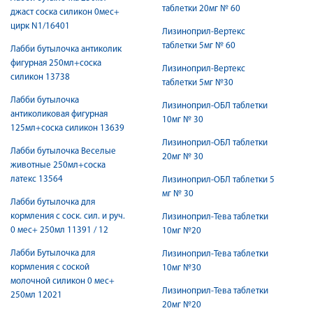
таблетки 20мг № 60
джаст соска силикон 0мес+
цирк N1/16401
Лизиноприл-Вертекс
таблетки 5мг № 60
Лабби бутылочка антиколик
фигурная 250мл+соска
Лизиноприл-Вертекс
силикон 13738
таблетки 5мг №30
Лабби бутылочка
Лизиноприл-ОБЛ таблетки
антиколиковая фигурная
10мг № 30
125мл+соска силикон 13639
Лизиноприл-ОБЛ таблетки
Лабби бутылочка Веселые
20мг № 30
животные 250мл+соска
латекс 13564
Лизиноприл-ОБЛ таблетки 5
мг № 30
Лабби бутылочка для
кормления с соск. сил. и руч.
Лизиноприл-Тева таблетки
0 мес+ 250мл 11391 / 12
10мг №20
Лабби Бутылочка для
Лизиноприл-Тева таблетки
кормления с соской
10мг №30
молочной силикон 0 мес+
Лизиноприл-Тева таблетки
250мл 12021
20мг №20