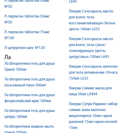
Л-тироксин таблетки 50мкг
L645
№50
Лиерак Сенсорьель масло
Л-тироксин таблетки 50мкг
для волос тела
№50
восстанавливающее Белые
цветы 100мл L655
Л-тироксин таблетки 75мкг
№100
Лиерак Сенсорьель масло
для волос тела сухое/
Л-цитруллин капс №120
тонизирующее Цветы
Ла
цитрусовых 100мл L695
Ла Флорентина гель для душа
Лиерак Сенсорьель молочко
Гранат 500мл
для тела увлажнение 24часа
150мл L635
Ла Флорентина гель для душа
изысканный пион 500мл
Лиерак Сияние маска для
лица 50мл L9494
Ла Флорентина гель для душа
флорентийский ирис 500мл
Лиерак Супра Радианс набор
сияние кожи молочко
Ла Флорентина гель для душа
мицеллярное 30мл+крем
цитрус 500мл
дневной 15мл+крем ночной
Ла Флорентина жидкое мыло
15мл
гранат 500мл