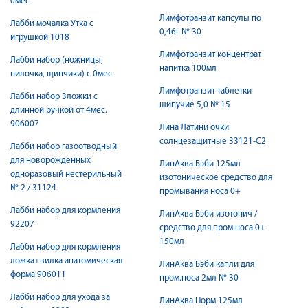
0мес
Лимфотранзит капсулы по
Лабби мочалка Утка с
0,46г № 30
игрушкой 1018
Лимфотранзит концентрат
Лабби набор (ножницы,
напитка 100мл
пилочка, щипчики) с 0мес.
Лимфотранзит таблетки
Лабби набор 3ложки с
шипучие 5,0 № 15
длинной ручкой от 4мес.
906007
Лина Латини очки
солнцезащитные 33121-C2
Лабби набор газоотводный
для новорожденных
ЛинАква Бэби 125мл
одноразовый нестерильный
изотоническое средство для
№ 2 / 31124
промывания носа 0+
Лабби набор для кормления
ЛинАква Бэби изотонич /
92207
средство для пром.носа 0+
150мл
Лабби набор для кормления
ложка+вилка анатомическая
ЛинАква Бэби капли для
форма 906011
пром.носа 2мл № 30
Лабби набор для ухода за
ЛинАква Норм 125мл