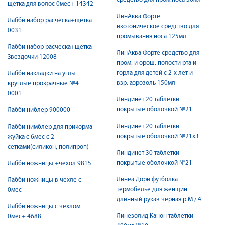
щетка для волос 0мес+ 14342
ЛинАква Форте
Лабби набор расческа+щетка
изотоническое средство для
0031
промывания носа 125мл
Лабби набор расческа+щетка
ЛинАква Форте средство для
Звездочки 12008
пром. и орош. полости рта и
горла для детей с 2-х лет и
Лабби накладки на углы
взр. аэрозоль 150мл
круглые прозрачные №4
0001
Линдинет 20 таблетки
покрытые оболочкой №21
Лабби ниблер 900000
Линдинет 20 таблетки
Лабби нимблер для прикорма
покрытые оболочкой №21х3
жуйка с 6мес с 2
сетками(силикон, полипроп)
Линдинет 30 таблетки
покрытые оболочкой №21
Лабби ножницы +чехол 9815
Линеа Дори футболка
Лабби ножницы в чехле с
термобелье для женщин
0мес
длинный рукав черная р.M / 4
Лабби ножницы с чехлом
Линезолид Канон таблетки
0мес+ 4688