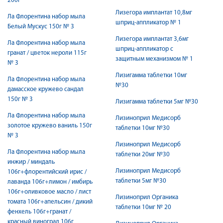
200г
Лизегора имплантат 10,8мг
Ла Флорентина набор мыла
шприц-аппликатор № 1
Белый Мускус 150г № 3
Лизегора имплантат 3,6мг
Ла Флорентина набор мыла
шприц-аппликатор с
гранат / цветок нероли 115г
защитным механизмом № 1
№ 3
Лизигамма таблетки 10мг
Ла Флорентина набор мыла
№30
дамасское кружево сандал
150г № 3
Лизигамма таблетки 5мг №30
Ла Флорентина набор мыла
Лизиноприл Медисорб
золотое кружево ваниль 150г
таблетки 10мг №30
№ 3
Лизиноприл Медисорб
Ла Флорентина набор мыла
таблетки 20мг №30
инжир / миндаль
Лизиноприл Медисорб
106г+флорентийский ирис /
таблетки 5мг №30
лаванда 106г+лимон / имбирь
106г+оливковое масло / лист
Лизиноприл Органика
томата 106г+апельсин / дикий
таблетки 10мг № 20
фенхель 106г+гранат /
красный виноград 106г