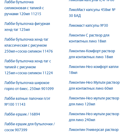
Ликолам капсулы 0,4г №60
Лабби бутылочка
силиконовая с талией с
ЛикоМаст капсулы 458мг №
ручками 120мл 11215
30 БАД
Лабби бутылочка фигурная
Ликомаст капсулы №30
хенд-таг 125мл
Ликонтин С раствор для
Лабби бутылочка хенд-таг
контактных линз 18мл
классическая с рисунком
Ликонтин-Комфорт раствор
250мл+соска силикон 11476
для контактных линз 18мл
Лабби бутылочка хенд-таг с
Ликонтин-Нео комфорт капли
талией с рисунком
18мл
125мл+соска силикон 11224
Ликонтин-Нео Мульти раствор
Лабби бутылочка широкое
для контактных линз 60мл
горло от 6мес. 250мл 901099
Ликонтин-Нео мульти раствор
Лабби ватные палочки п/эт
для линз 120мл
№100 11143
Ликонтин-Нео мульти раствор
Лабби ершик / 16894
для линз 240мл
Лабби ершик для бутылочки /
Ликонтин-Универсал раствор
сосок 907399