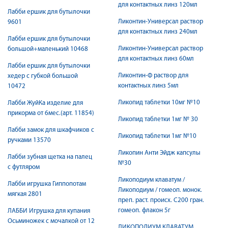
для контактных линз 120мл
Лабби ершик для бутылочки
Ликонтин-Универсал раствор
9601
для контактных линз 240мл
Лабби ершик для бутылочки
Ликонтин-Универсал раствор
большой+маленький 10468
для контактных линз 60мл
Лабби ершик для бутылочки
Ликонтин-Ф раствор для
хедер с губкой большой
контактных линз 5мл
10472
Ликопид таблетки 10мг №10
Лабби ЖуйКа изделие для
прикорма от 6мес.(арт. 11854)
Ликопид таблетки 1мг № 30
Лабби замок для шкафчиков с
Ликопид таблетки 1мг №10
ручками 13570
Ликопин Анти Эйдж капсулы
Лабби зубная щетка на палец
№30
с футляром
Ликоподиум клаватум /
Лабби игрушка Гиппопотам
Ликоподиум / гомеоп. монок.
мягкая 2801
преп. раст. происх. С200 гран.
гомеоп. флакон 5г
ЛАББИ Игрушка для купания
Осьминожек с мочалкой от 12
ЛИКОПОДИУМ КЛАВАТУМ