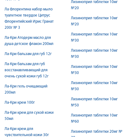
Лизиноприл таблетки 10мг
№20
Ла Флорентина набор мыло
туалетное твердое Цитрус
Лизиноприл таблетки 10мг
Флорентийский Ирис Гранат
№20
200г № 3
Лизиноприл таблетки 10мг
Ла-Кри Атодерм масло для
№30
душа детское флакон 200мл
Лизиноприл таблетки 10мг
Ла-Кри бальзам для губ 12г
№30
Ла-Кри бальзам для губ
Лизиноприл таблетки 10мг
восстанавливающий для
№30
очень сухой кожи губ 12г
Лизиноприл таблетки 10мг
Ла-Кри гель очищающий
№30
200мл
Лизиноприл таблетки 10мг
Ла-Кри крем 100г
№50
Ла-Кри крем для сухой кожи
Лизиноприл таблетки 10мг
50мл
№60
Ла-Кри крем для
Лизиноприл таблетки 20мг №
чувствительной кожи 30г