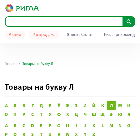
Акции
Распродажа
Яндекс Сплит
Ригла рекомендуе
Главная
Товары на букву Л
Товары на букву Л
А
Б
В
Г
Д
Е
Ё
Ж
З
И
Й
К
Л
М
Н
О
П
Р
С
Т
У
Ф
Х
Ц
Ч
Ш
Щ
Э
Ю
Я
A
B
C
D
E
F
G
H
I
J
K
L
M
N
O
P
Q
R
S
T
U
V
W
X
Y
Z