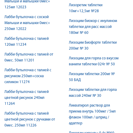
Малыши и малышки 0мес+
Лизоретик таблетки
125мл 12023
10мг+12,5мг №28
Лабби бутылочка с соской
Лизоцим биокор с инулином
Малыши и малышки 0мес+
таблетки для расс массой
250мл 12022
180мг № 60
Лабби бутылочка с талией
Лизоцим Биофорте таблетки
120мл 11234
200мг № 30
Лабби бутылочка с талией от
Лизоцим для горла со вкусом
0мес. 50мл 11201
ванили таблетки 024г № 50
Лабби бутылочка с талией с
Лизоцим таблетки 200мг №
рисунком 250мл+соска
50 БАД
силикон 11274
Лизоцим таблетки для горла
Лабби бутылочка с талией
массой 240мг № 30
цветной рисунок 240мл
11264
Ликватирол раствор для
приема внутрь 100мкг / 5мл
Лабби бутылочка с талией
флакон 100мл / шприц /
цветной рисунок с ручками от
адаптер
0мес. 250мл 11226