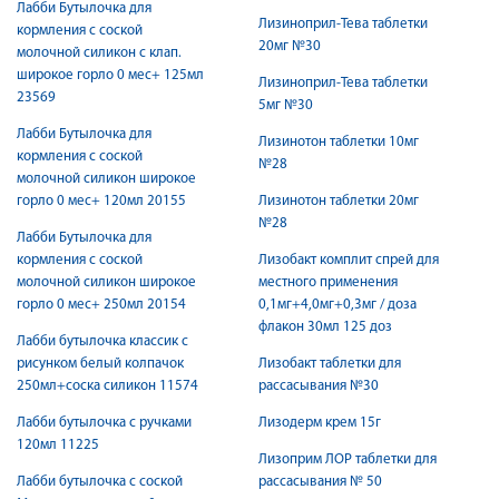
Лабби Бутылочка для
Лизиноприл-Тева таблетки
кормления с соской
20мг №30
молочной силикон с клап.
широкое горло 0 мес+ 125мл
Лизиноприл-Тева таблетки
23569
5мг №30
Лабби Бутылочка для
Лизинотон таблетки 10мг
кормления с соской
№28
молочной силикон широкое
горло 0 мес+ 120мл 20155
Лизинотон таблетки 20мг
№28
Лабби Бутылочка для
кормления с соской
Лизобакт комплит спрей для
молочной силикон широкое
местного применения
горло 0 мес+ 250мл 20154
0,1мг+4,0мг+0,3мг / доза
флакон 30мл 125 доз
Лабби бутылочка классик с
рисунком белый колпачок
Лизобакт таблетки для
250мл+соска силикон 11574
рассасывания №30
Лабби бутылочка с ручками
Лизодерм крем 15г
120мл 11225
Лизоприм ЛОР таблетки для
Лабби бутылочка с соской
рассасывания № 50