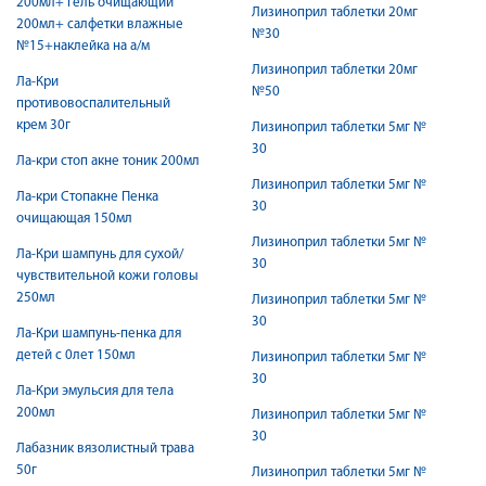
200мл+ гель очищающий
Лизиноприл таблетки 20мг
200мл+ салфетки влажные
№30
№15+наклейка на а/м
Лизиноприл таблетки 20мг
Ла-Кри
№50
противовоспалительный
крем 30г
Лизиноприл таблетки 5мг №
30
Ла-кри стоп акне тоник 200мл
Лизиноприл таблетки 5мг №
Ла-кри Стопакне Пенка
30
очищающая 150мл
Лизиноприл таблетки 5мг №
Ла-Кри шампунь для сухой/
30
чувствительной кожи головы
250мл
Лизиноприл таблетки 5мг №
30
Ла-Кри шампунь-пенка для
детей с 0лет 150мл
Лизиноприл таблетки 5мг №
30
Ла-Кри эмульсия для тела
200мл
Лизиноприл таблетки 5мг №
30
Лабазник вязолистный трава
50г
Лизиноприл таблетки 5мг №