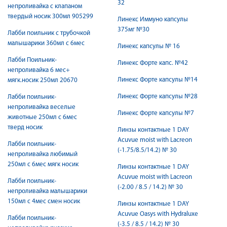
32
непроливайка с клапаном
твердый носик 300мл 905299
Линекс Иммуно капсулы
375мг №30
Лабби поильник с трубочкой
малышарики 360мл с 6мес
Линекс капсулы № 16
Лабби Поильник-
Линекс Форте капс. №42
непроливайка 6 мес+
Линекс Форте капсулы №14
мягк.носик 250мл 20670
Линекс Форте капсулы №28
Лабби поильник-
непроливайка веселые
Линекс Форте капсулы №7
животные 250мл с 6мес
тверд носик
Линзы контактные 1 DAY
Acuvue moist with Lacreon
Лабби поильник-
(-1.75/8.5/14.2) № 30
непроливайка любимый
250мл с 6мес мягк носик
Линзы контактные 1 DAY
Acuvue moist with Lacreon
Лабби поильник-
(-2.00 / 8.5 / 14.2) № 30
непроливайка малышарики
150мл с 4мес смен носик
Линзы контактные 1 DAY
Acuvue Oasys with Hydraluxe
Лабби поильник-
(-3.5 / 8.5 / 14.2) № 30