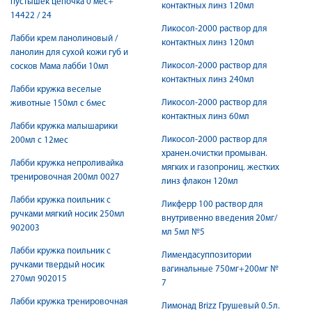
пустышек цепочка 0 мес+
контактных линз 120мл
14422 / 24
Ликосол-2000 раствор для
Лабби крем ланолиновый /
контактных линз 120мл
ланолин для сухой кожи губ и
Ликосол-2000 раствор для
сосков Мама лабби 10мл
контактных линз 240мл
Лабби кружка веселые
Ликосол-2000 раствор для
животные 150мл с 6мес
контактных линз 60мл
Лабби кружка малышарики
Ликосол-2000 раствор для
200мл с 12мес
хранен.очистки промыван.
Лабби кружка непроливайка
мягких и газопрониц. жестких
тренировочная 200мл 0027
линз флакон 120мл
Лабби кружка поильник с
Ликферр 100 раствор для
ручками мягкий носик 250мл
внутривенно введения 20мг/
902003
мл 5мл №5
Лабби кружка поильник с
Лимендасуппозитории
ручками твердый носик
вагинальные 750мг+200мг №
270мл 902015
7
Лабби кружка тренировочная
Лимонад Brizz Грушевый 0.5л.