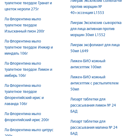
Лиерак Эксклюзив солюпатчи
туалетное твердое Гранат и
против морщин №
цветок нероли 275г
40+эссенция L1553
Ла Флорентина мыло
Лиерак Эксклюзив сыворотка
туалетное твердое
для лица активная против
Изысканный пион 200г
морщин 30мл L1552
Ла Флорентина мыло
Лиерак эксфолиант для лица
туалетное твердое Инжир и
50мл L649
миндаль 106г
Лижен-БИО кожный
Ла Флорентина мыло
антисептик 100мл
туалетное твердое Лимон и
имбирь 106г
Лижен-БИО кожный
антисептик с распылителем
Ла Флорентина мыло
50мл
туалетное твердое
Флорентийский ирис и
Лизарт таблетки для
лаванда 106г
рассасывания лимон № 24
БАД
Ла Флорентина мыло
флорентийский ирис 200г
Лизарт таблетки для
рассасывания малина № 24
Ла Флорентина мыло цитрус
БАД