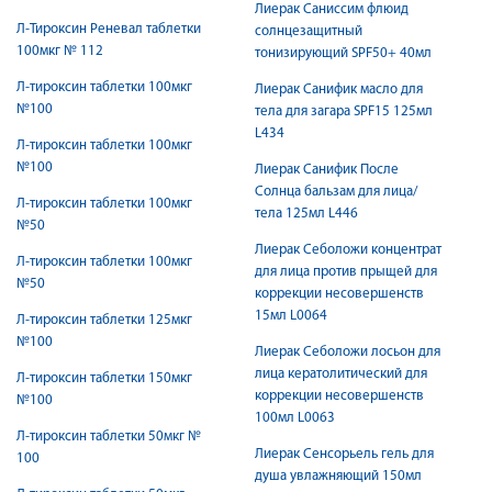
Лиерак Саниссим флюид
Л-Тироксин Реневал таблетки
солнцезащитный
100мкг № 112
тонизирующий SPF50+ 40мл
Л-тироксин таблетки 100мкг
Лиерак Санифик масло для
№100
тела для загара SPF15 125мл
L434
Л-тироксин таблетки 100мкг
№100
Лиерак Санифик После
Солнца бальзам для лица/
Л-тироксин таблетки 100мкг
тела 125мл L446
№50
Лиерак Себоложи концентрат
Л-тироксин таблетки 100мкг
для лица против прыщей для
№50
коррекции несовершенств
15мл L0064
Л-тироксин таблетки 125мкг
№100
Лиерак Себоложи лосьон для
лица кератолитический для
Л-тироксин таблетки 150мкг
коррекции несовершенств
№100
100мл L0063
Л-тироксин таблетки 50мкг №
Лиерак Сенсорьель гель для
100
душа увлажняющий 150мл