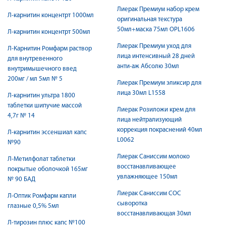
Лиерак Премиум набор крем
Л-карнитин концентрт 1000мл
оригинальная текстура
50мл+маска 75мл OPL1606
Л-карнитин концентрт 500мл
Лиерак Премиум уход для
Л-Карнитин Ромфарм раствор
лица интенсивный 28 дней
для внутревенного
анти-аж Абсолю 30мл
внутримышечного введ
200мг / мл 5мл № 5
Лиерак Премиум эликсир для
лица 30мл L1558
Л-карнитин ультра 1800
таблетки шипучие массой
Лиерак Розиложи крем для
4,7г № 14
лица нейтрализующий
коррекция покраснений 40мл
Л-карнитин эссеншиал капс
L0062
№90
Лиерак Саниссим молоко
Л-Метилфолат таблетки
восстанавливающее
покрытые оболочкой 165мг
увлажняющее 150мл
№ 90 БАД
Лиерак Саниссим СОС
Л-Оптик Ромфарм капли
сыворотка
глазные 0,5% 5мл
восстанавливающая 30мл
Л-тирозин плюс капс №100