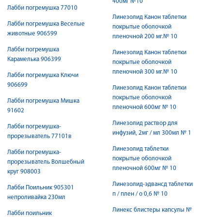
400мг №10
Лабби погремушка 77010
Линезолид Канон таблетки
Лабби погремушка Веселые
покрытые оболочкой
животные 906599
пленочной 200 мг.№ 10
Лабби погремушка
Линезолид Канон таблетки
Карамелька 906399
покрытые оболочкой
пленочной 300 мг.№ 10
Лабби погремушка Ключи
906699
Линезолид Канон таблетки
покрытые оболочкой
Лабби погремушка Мишка
пленочной 600мг № 10
91602
Линезолид раствор для
Лабби погремушка-
инфузий, 2мг / мл 300мл № 1
прорезыватель 77101в
Линезолид таблетки
Лабби погремушка-
покрытые оболочкой
прорезыватель Волшебный
пленочной 600мг № 10
круг 908003
Линезолид-эдвансд таблетки
Лабби Поильник 905301
п / плен / о 0,6 № 10
непроливайка 230мл
Линекс блистеры капсулы №
Лабби поильник