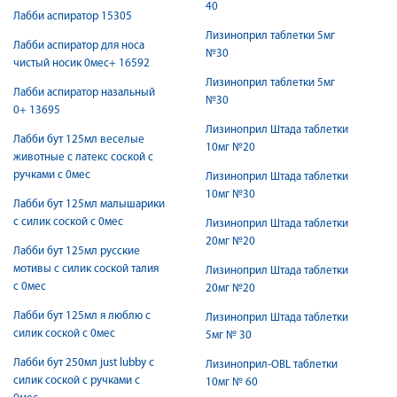
40
Лабби аспиратор 15305
Лизиноприл таблетки 5мг
Лабби аспиратор для носа
№30
чистый носик 0мес+ 16592
Лизиноприл таблетки 5мг
Лабби аспиратор назальный
№30
0+ 13695
Лизиноприл Штада таблетки
Лабби бут 125мл веселые
10мг №20
животные с латекс соской с
ручками с 0мес
Лизиноприл Штада таблетки
10мг №30
Лабби бут 125мл малышарики
с силик соской с 0мес
Лизиноприл Штада таблетки
20мг №20
Лабби бут 125мл русские
мотивы с силик соской талия
Лизиноприл Штада таблетки
с 0мес
20мг №20
Лабби бут 125мл я люблю с
Лизиноприл Штада таблетки
силик соской с 0мес
5мг № 30
Лабби бут 250мл just lubby с
Лизиноприл-OBL таблетки
силик соской с ручками с
10мг № 60