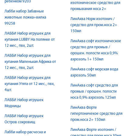
ребенком 9203
изотоническое средство для
промывания носа 2+
Лабби набор Забавные
животные ложка+вилка
ЛинАква Норм изотонич /
99258
средство для пром.носа 2+
150мл
ЛАББИ Набор игрушек для
купания LUBBY На полянке от
ЛинАква софт изотоническое
12 мес., пвх, 2шт.
средство для промыв /
орошен. полости носа 0,9%
ЛАББИ Набор игрушек для
аэрозоль 1+ 150мл
купания Маленькая Африка от
12 мес., пвх, 2шт.
ЛинАква софт морская вода
аэрозоль 50мл
ЛАББИ Набор игрушек для
купания Утята от 12 мес., пвх,
ЛинАква софт средство для
4шт.
промыв / орошен. полости
носа 0,9% аэрозоль 125мл
ЛАББИ Набор игрушек
Модницы
ЛинАква Форте
гипертоничекое средство для
ЛАББИ Набор игрушек
пром.носа 2+ 150мл
Остров сокровищ
ЛинАква Форте изотонич /
Лабби набор расческа и
средство для пром.носа 30мл