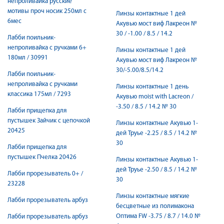
непроливайка русские
мотивы проч носик 250мл с
Линзы контактные 1 дей
6мес
Акувью мост виф Лакреон №
30 / -1.00 / 8.5 / 14.2
Лабби поильник-
непроливайка с ручками 6+
Линзы контактные 1 дей
180мл / 30991
Акувью мост виф Лакреон №
30/-5.00/8.5/14.2
Лабби поильник-
непроливайка с ручками
Линзы контактные 1 день
классика 175мл / 7293
Акувью moist with Lacreon /
-3.50 / 8.5 / 14.2 № 30
Лабби прищепка для
пустышек Зайчик с цепочкой
Линзы контактные Акувью 1-
20425
дей Труье -2.25 / 8.5 / 14.2 №
30
Лабби прищепка для
пустышек Пчелка 20426
Линзы контактные Акувью 1-
дей Труье -2.50 / 8.5 / 14.2 №
Лабби прорезыватель 0+ /
30
23228
Линзы контактные мягкие
Лабби прорезыватель арбуз
бесцветные из полимакона
Оптима FW -3.75 / 8.7 / 14.0 №
Лабби прорезыватель арбуз