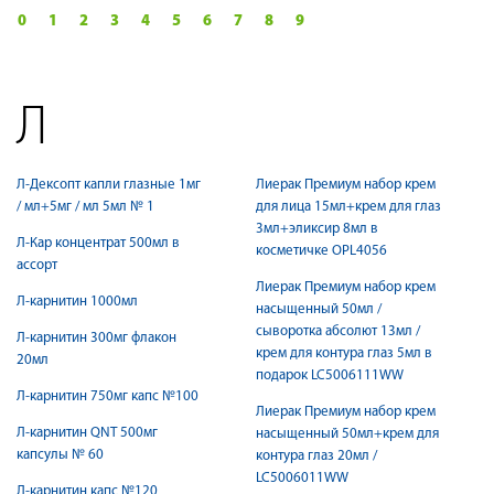
0
1
2
3
4
5
6
7
8
9
Л
Л-Дексопт капли глазные 1мг
Лиерак Премиум набор крем
/ мл+5мг / мл 5мл № 1
для лица 15мл+крем для глаз
3мл+эликсир 8мл в
Л-Кар концентрат 500мл в
косметичке OPL4056
ассорт
Лиерак Премиум набор крем
Л-карнитин 1000мл
насыщенный 50мл /
сыворотка абсолют 13мл /
Л-карнитин 300мг флакон
крем для контура глаз 5мл в
20мл
подарок LC5006111WW
Л-карнитин 750мг капс №100
Лиерак Премиум набор крем
Л-карнитин QNT 500мг
насыщенный 50мл+крем для
капсулы № 60
контура глаз 20мл /
LC5006011WW
Л-карнитин капс №120