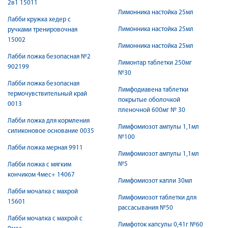
2в1 15011
Лимонника настойка 25мл
Лабби кружка хедер с
Лимонника настойка 25мл
ручками тренировочная
15002
Лимонника настойка 25мл
Лабби ложка безопасная №2
Лимонтар таблетки 250мг
902199
№30
Лабби ложка безопасная
Лимфодиавена таблетки
термочувствительный край
покрытые оболочкой
0013
пленочной 600мг № 30
Лабби ложка для кормления
Лимфомиозот ампулы 1,1мл
силиконовое основание 0035
№100
Лабби ложка мерная 9911
Лимфомиозот ампулы 1,1мл
№5
Лабби ложка с мягким
кончиком 4мес+ 14067
Лимфомиозот капли 30мл
Лабби мочалка с махрой
Лимфомиозот таблетки для
15601
рассасывания №50
Лабби мочалка с махрой с
Лимфоток капсулы 0,41г №60