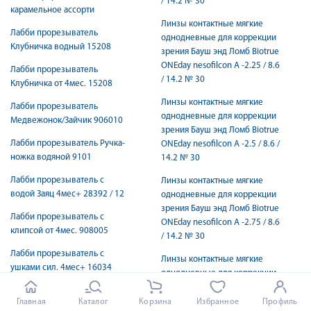
/ 14.2 № 30
карамельное ассорти
Линзы контактные мягкие
Лабби прорезыватель
однодневные для коррекции
Клубничка водный 15208
зрения Бауш энд Ломб Biotrue
ONEday nesofilcon A -2.25 / 8.6
Лабби прорезыватель
/ 14.2 № 30
Клубничка от 4мес. 15208
Линзы контактные мягкие
Лабби прорезыватель
однодневные для коррекции
Медвежонок/Зайчик 906010
зрения Бауш энд Ломб Biotrue
Лабби прорезыватель Ручка-
ONEday nesofilcon A -2.5 / 8.6 /
ножка водяной 9101
14.2 № 30
Лабби прорезыватель с
Линзы контактные мягкие
водой Заяц 4мес+ 28392 / 12
однодневные для коррекции
зрения Бауш энд Ломб Biotrue
Лабби прорезыватель с
ONEday nesofilcon A -2.75 / 8.6
клипсой от 4мес. 908005
/ 14.2 № 30
Лабби прорезыватель с
Линзы контактные мягкие
ушками сил. 4мес+ 16034
однодневные для коррекции
зрения Бауш энд Ломб Biotrue
Лабби прорезыватель
ONEday nesofilcon A -3.00 / 8.6
Главная
Каталог
Корзина
Избранное
Профиль
силикон от 4мес. 85204