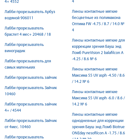
4
4+ 4552
Линзы контактные мягкие
Лабби прорезыватель Арбуз
бесцветные из полимакона
водяной 906011
Оптима FW -4.75 / 8.7 / 14.0 №
Лабби прорезыватель
4
браслет 4 мес+ 20468 / 18
Линзы контактные мягкие для
Лабби прорезыватель
коррекции зрения Бауш энд
виноградик
Ломб PureVision 2 balafilcon A
-4.25 / 8.6 № 6
Лабби прорезыватель для
самых маленьких
Линзы контактные мягкие
Максима 55 UV asph -4.50 / 8.6
Лабби прорезыватель зайчик
/ 14.2 № 6
Лабби прорезыватель Зайчик
Линзы контактные мягкие
10460
Максима 55 UV asph -6.0 / 8.6 /
Лабби прорезыватель зайчик
14.2 № 6
4+ / 4544
Линзы контактные мягкие
Лабби прорезыватель Зайчик
однодневные для коррекции
от 4мес. 10460
зрения Бауш энд Ломб Biotrue
ONEday nesofilcon A -1.75 / 8.6
Лабби прорезыватель