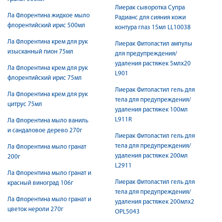
Лиерак сыворотка Супра
Ла Флорентина жидкое мыло
Радианс для сияния кожи
флорентийский ирис 500мл
контура глаз 15мл LL10038
Ла Флорентина крем для рук
Лиерак Фитоластил ампулы
изысканный пион 75мл
для предупреждения/
удаления растяжек 5млх20
Ла Флорентина крем для рук
L901
флорентийский ирис 75мл
Лиерак Фитоластил гель для
Ла Флорентина крем для рук
тела для предупреждения/
цитрус 75мл
удаления растяжек 100мл
L911R
Ла Флорентина мыло ваниль
и сандаловое дерево 270г
Лиерак Фитоластил гель для
тела для предупреждения/
Ла Флорентина мыло гранат
удаления растяжек 200мл
200г
L2911
Ла Флорентина мыло гранат и
Лиерак Фитоластил гель для
красный виноград 106г
тела для предупреждения/
Ла Флорентина мыло гранат и
удаления растяжек 200млх2
цветок нероли 270г
OPL5043