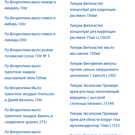
Ла Флорентина мыло инжир и
Лиерак Фитоластил
миндаль 106г
концентрат для коррекции
растяжек 100мл
Ла Флорентина мыло лимон и
имбирь 106г
Лиерак Фитоластил
концентрат для коррекции
Ла Флорентина мыло лимон и
растяжек 75мл LL10029
лаванда 200г
Лиерак Фитоластил масло
Ла Флорентина мыло рыжая
массажное 100мл
тосканская сосна 150г № 3
Лиерак Фитофилин ампулы
Ла Флорентина мыло
против сильно запущенного
туалетное жидкое
целлюлита 7,5млх20 L1907
изысканный пион 500мл
Лиерак Эксклюзив Премиум
Ла Флорентина Мыло
крем для лица заполняющий
туалетное твердое Апельсин
морщины с высокой
и Дикий Фенхель 106г
степенью питания L1554R
Ла Флорентина мыло
Лиерак Эксклюзив Премиум
туалетное твердое Ваниль и
крем для области вокруг глаз
сандаловое дерево 275г
мультикорректор 10мл L1555
Ла Флорентина мыло